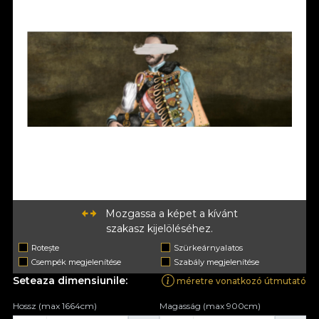
Mozgassa a képet a kívánt
szakasz kijelöléséhez.
Rotește
Szürkeárnyalatos
Csempék megjelenítése
Szabály megjelenítése
Seteaza dimensiunile:
méretre vonatkozó útmutató
Hossz (max 1664cm)
Magasság (max 900cm)