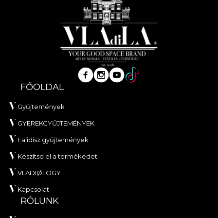
FŐOLDAL
Gyűjtemények
GYEREKGYŰJTEMÉNYEK
Falidísz gyűjtemények
Készítsd el a termékedet
VLADIØLOGY
Kapcsolat
RÓLUNK