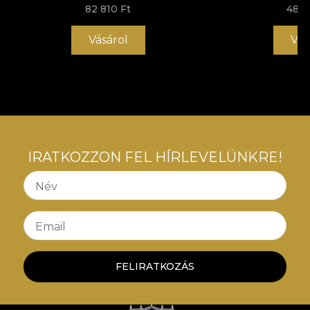
folyamatot, amely megfelel a legmagasabb
82 810 Ft
48 3
minőségi szabványoknak.
Vásárol
Vás
IRATKOZZON FEL HÍRLEVELÜNKRE!
Név
Email
FELIRATKOZÁS