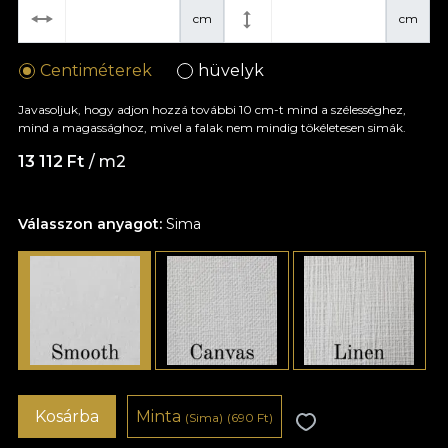
cm
cm
Centiméterek
hüvelyk
Javasoljuk, hogy adjon hozzá további 10 cm-t mind a szélességhez,
mind a magassághoz, mivel a falak nem mindig tökéletesen simák.
13 112 Ft
/ m2
Válasszon anyagot:
Sima
Kosárba
Minta
(Sima)
(690 Ft)