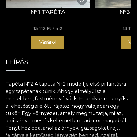
N°1 TAPÉTA
N°3 
13 112 Ft
/ m2
13 112 
Vásárol
Vás
LEÍRÁS
Tapéta N°2 A tapéta N°2 modellje első pillantásra
egy tapétának tűnik. Ahogy elmélyülsz a
modellben, festménnyé válik. És amikor megnyílsz
a lehetőségei előtt, rájössz, hogy valójában egy
tükör. Egy környezet, amely megmutatja, mi az,
ami kényelmes és kellemetlen tudni önmagadról.
Fényt hoz oda, ahol az árnyék igazságokat rejt,
feltárva a kettősség lényegét benned. Azáltal,