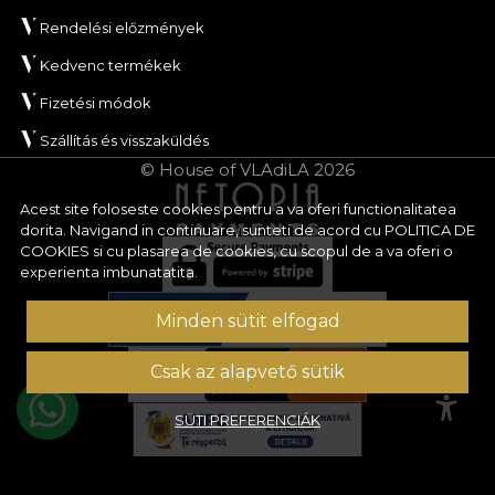
Rendelési előzmények
Kedvenc termékek
Fizetési módok
Szállítás és visszaküldés
© House of VLAdiLA 2026
Acest site foloseste cookies pentru a va oferi functionalitatea
dorita. Navigand in continuare, sunteti de acord cu
POLITICA DE
COOKIES
si cu plasarea de cookies, cu scopul de a va oferi o
experienta imbunatatita.
Minden sütit elfogad
Csak az alapvető sütik
SÜTI PREFERENCIÁK