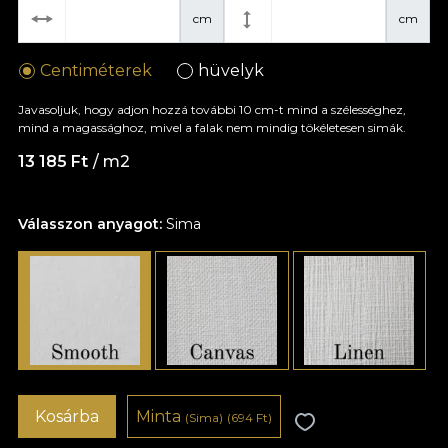
cm
cm
Centiméterek
hüvelyk
Javasoljuk, hogy adjon hozzá további 10 cm-t mind a szélességhez,
mind a magassághoz, mivel a falak nem mindig tökéletesen simák.
13 185 Ft
/ m2
Válasszon anyagot:
Sima
Kosárba
Minta
(Sima)
(694 Ft)