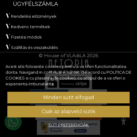
ÜGYFÉLSZÁMLA
Rendelési előzmények
Kedvenc termékek
Fizetési módok
Szállítás és visszaküldés
© House of VLAdiLA 2026
Acest site foloseste cookies pentru a va oferi functionalitatea
dorita. Navigand in continuare, sunteti de acord cu
POLITICA DE
COOKIES
si cu plasarea de cookies, cu scopul de a va oferi o
experienta imbunatatita.
Minden sütit elfogad
Csak az alapvető sütik
SÜTI PREFERENCIÁK