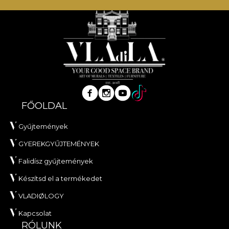
FŐOLDAL
Gyűjtemények
GYEREKGYŰJTEMÉNYEK
Falidísz gyűjtemények
Készítsd el a termékedet
VLADIØLOGY
Kapcsolat
RÓLUNK