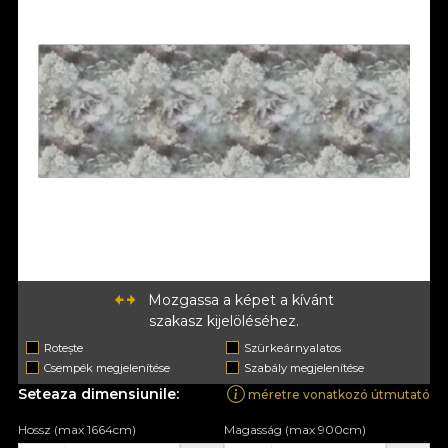
Mozgassa a képet a kívánt
szakasz kijelöléséhez.
Rotește
Szürkeárnyalatos
Csempék megjelenítése
Szabály megjelenítése
Seteaza dimensiunile:
méretre vonatkozó útmutató
Hossz (max 1664cm)
Magasság (max 900cm)