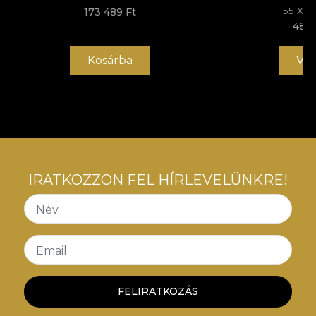
és hatékony átalakítási folyamatot, amely megfelel
55 X 
173 489 Ft
a legmagasabb minőségi szabványoknak.
48 5
Kosárba
Vás
IRATKOZZON FEL HÍRLEVELÜNKRE!
Név
Email
FELIRATKOZÁS