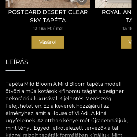
POSTCARD DESERT CLEAR
ROYAL ANI
SKY TAPÉTA
TA
13 185 Ft
/ m2
13 185 
Vásárol
Vás
LEÍRÁS
Tapéta Mild Bloom A Mild Bloom tapéta modell
ötvözi a műalkotások kifinomultságát a designer
dekorációk luxusával. Kijelentés. Merészség.
Felejthetetlen. Ez a keverék hozzájárul az
élményhez, amit a House of VLAdiLA kínál
ügyfeleinek. Az otthon kényelmét újradefiniáljuk,
mint tényt. Egyedi, elkötelezett tervezők által
kézzel rajzolt tapéták formájában kínáljuk. Mint