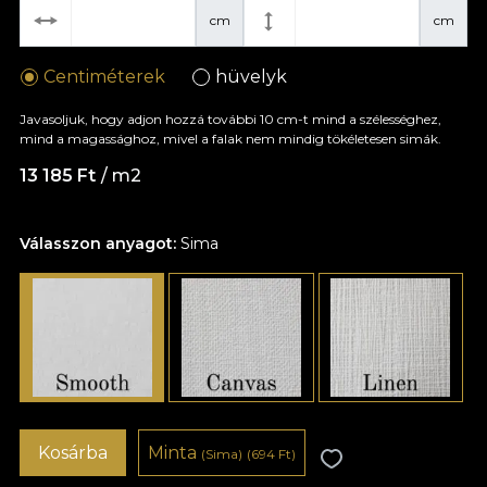
cm
cm
Centiméterek
hüvelyk
Javasoljuk, hogy adjon hozzá további 10 cm-t mind a szélességhez,
mind a magassághoz, mivel a falak nem mindig tökéletesen simák.
13 185 Ft
/ m2
Válasszon anyagot:
Sima
Kosárba
Minta
(Sima)
(694 Ft)