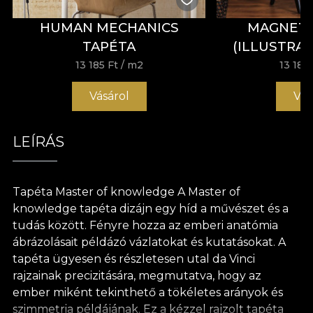
HUMAN MECHANICS
MAGNETI
TAPÉTA
(ILLUSTRA
13 185 Ft
/ m2
13 185 
Vásárol
Vás
LEÍRÁS
Tapéta Master of knowledge A Master of
knowledge tapéta dizájn egy híd a művészet és a
tudás között. Fényre hozza az emberi anatómia
ábrázolásait példázó vázlatokat és kutatásokat. A
tapéta ügyesen és részletesen utal da Vinci
rajzainak precizitására, megmutatva, hogy az
ember miként tekinthető a tökéletes arányok és
szimmetria példájának. Ez a kézzel rajzolt tapéta