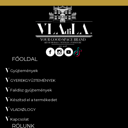
FŐOLDAL
Gyűjtemények
GYEREKGYŰJTEMÉNYEK
Falidísz gyűjtemények
Készítsd el a termékedet
VLADIØLOGY
Kapcsolat
RÓLUNK