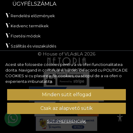
ÜGYFÉLSZÁMLA
Rendelési előzmények
Kedvenc termékek
Fizetési módok
Szállítás és visszaküldés
© House of VLAdiLA 2026
Acest site foloseste cookies pentru a va oferi functionalitatea
dorita. Navigand in continuare, sunteti de acord cu
POLITICA DE
COOKIES
si cu plasarea de cookies, cu scopul de a va oferi o
experienta imbunatatita.
Minden sütit elfogad
Csak az alapvető sütik
SÜTI PREFERENCIÁK