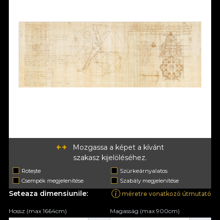
Mozgassa a képet a kívánt
szakasz kijelöléséhez.
Rotește
Szürkeárnyalatos
Csempék megjelenítése
Szabály megjelenítése
Seteaza dimensiunile:
méretre vonatkozó útmutató
Hossz (max 1664cm)
Magasság (max 900cm)