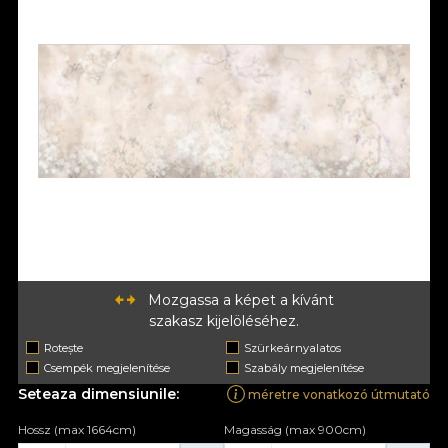
Mozgassa a képet a kívánt
szakasz kijelöléséhez.
Rotește
Szürkeárnyalatos
Csempék megjelenítése
Szabály megjelenítése
Seteaza dimensiunile:
méretre vonatkozó útmutató
Hossz (max 1664cm)
Magasság (max 900cm)