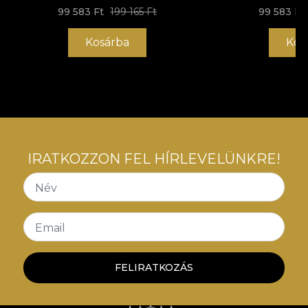
átalakítási folyamatot, amely megfelel a
99 583 Ft
199 165 Ft
99 583 Ft
legmagasabb minőségi szabványoknak.
Kosárba
Kos
IRATKOZZON FEL HÍRLEVELÜNKRE!
Név
Email
FELIRATKOZÁS