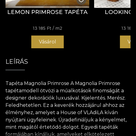
LEMON PRIMROSE TAPÉTA
LOOKING 
13 185 Ft
/ m2
13 185 
Vásárol
Vás
LEÍRÁS
Tapéta Magnolia Primrose A Magnolia Primrose
tapétamodell ötvözi a műalkotások finomságát a
designer dekorációk luxusával. Kijelentés. Merész.
Feledhetetlen. Ez a keverék hozzájárul ahhoz az
élményhez, amelyet a House of VLAdiLA kíván
nyújtani ügyfeleinek. Újradefiniáljuk a kényelmet,
mint magától értetődő dolgot. Egyedi tapéták
formájában kínáljuk, amelyeket elkötelezett