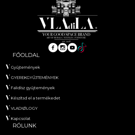
FŐOLDAL
Gyűjtemények
GYEREKGYŰJTEMÉNYEK
Falidísz gyűjtemények
Készítsd el a termékedet
VLADIØLOGY
Kapcsolat
RÓLUNK