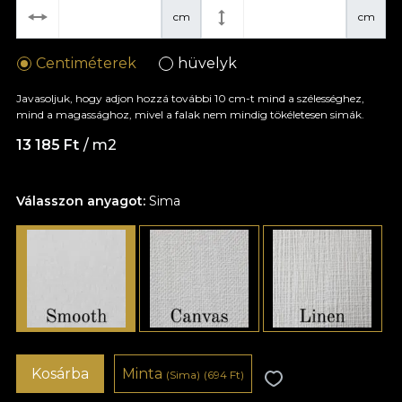
cm
cm
Centiméterek
hüvelyk
Javasoljuk, hogy adjon hozzá további 10 cm-t mind a szélességhez,
mind a magassághoz, mivel a falak nem mindig tökéletesen simák.
13 185 Ft
/ m2
Válasszon anyagot:
Sima
Kosárba
Minta
(Sima)
(694 Ft)