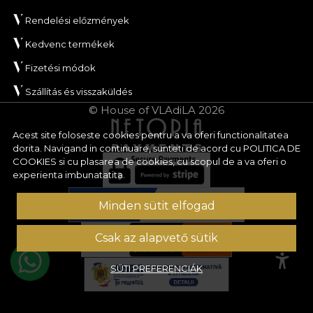
Rendelési előzmények
Kedvenc termékek
Fizetési módok
Szállítás és visszaküldés
© House of VLAdiLA 2026
Acest site foloseste cookies pentru a va oferi functionalitatea
dorita. Navigand in continuare, sunteti de acord cu
POLITICA DE
COOKIES
si cu plasarea de cookies, cu scopul de a va oferi o
experienta imbunatatita.
Minden sütit elfogad
Csak az alapvető sütik
SÜTI PREFERENCIÁK