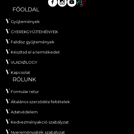
FŐOLDAL
Gyűjtemények
GYEREKGYŰJTEMÉNYEK
Falidísz gyűjtemények
Készítsd el a termékedet
VLADIØLOGY
Kapcsolat
RÓLUNK
Formular retur
Általános szerződési feltételek
Adatvédelem
Kedvezményakció szabályzat
Nyereményjáték szabályzat