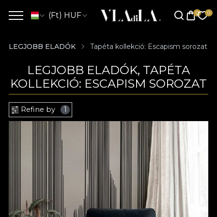
(Ft) HUF
LEGJOBB ELADÓK
Tapéta kollekció: Escapism sorozat
LEGJOBB ELADÓK, TAPÉTA
KOLLEKCIÓ: ESCAPISM SOROZAT
Refine by
1