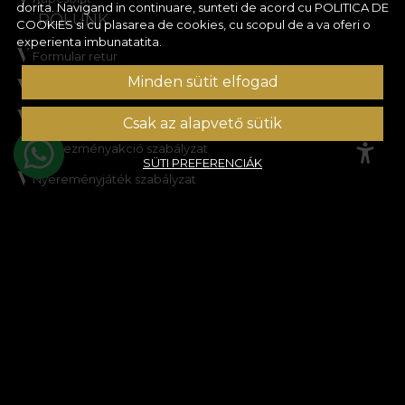
dorita. Navigand in continuare, sunteti de acord cu
POLITICA DE
RÓLUNK
COOKIES
si cu plasarea de cookies, cu scopul de a va oferi o
experienta imbunatatita.
Formular retur
Minden sütit elfogad
Általános szerződési feltételek
Adatvédelem
Csak az alapvető sütik
Kedvezményakció szabályzat
SÜTI PREFERENCIÁK
Nyereményjáték szabályzat
Cookie-szabályzat
Oldaltérkép
SEGÍTSÉGNYÚJTÁS
Jogi információk
Kapcsolat
Gyakori kérdések
ANPC