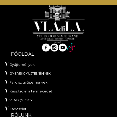
FŐOLDAL
Gyűjtemények
GYEREKGYŰJTEMÉNYEK
Falidísz gyűjtemények
Készítsd el a termékedet
VLADIØLOGY
Kapcsolat
RÓLUNK