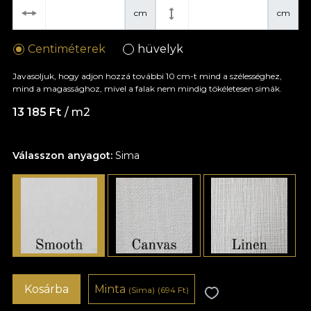
cm
cm
Centiméterek
hüvelyk
Javasoljuk, hogy adjon hozzá további 10 cm-t mind a szélességhez,
mind a magassághoz, mivel a falak nem mindig tökéletesen simák.
13 185 Ft
/ m2
Válasszon anyagot:
Sima
Kosárba
Minta
(Sima)
(694 Ft)