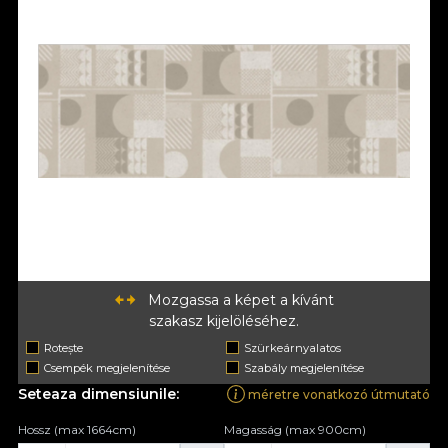
Mozgassa a képet a kívánt
szakasz kijelöléséhez.
Rotește
Szürkeárnyalatos
Csempék megjelenítése
Szabály megjelenítése
Seteaza dimensiunile:
méretre vonatkozó útmutató
Hossz (max 1664cm)
Magasság (max 900cm)