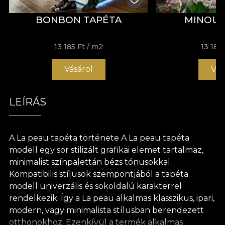
BONBON TAPÉTA
MINOUS
13 185 Ft
/ m2
13 185 
Vásárol
Vás
LEÍRÁS
A La peau tapéta története A La peau tapéta
modell egy sor stilizált grafikai elemet tartalmaz,
minimalist színpalettán bézs tónusokkal.
Kompatibilis stílusok szempontjából a tapéta
modell univerzális és sokoldalú karakterrel
rendelkezik. Így a La peau alkalmas klasszikus, ipari,
modern, vagy minimalista stílusban berendezett
otthonokhoz. Ezenkívül a termék alkalmas