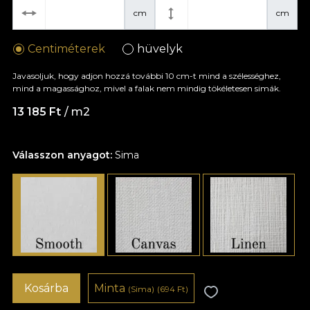
cm
cm
Centiméterek
hüvelyk
Javasoljuk, hogy adjon hozzá további 10 cm-t mind a szélességhez,
mind a magassághoz, mivel a falak nem mindig tökéletesen simák.
13 185 Ft
/ m2
Válasszon anyagot:
Sima
Kosárba
Minta
(Sima)
(694 Ft)