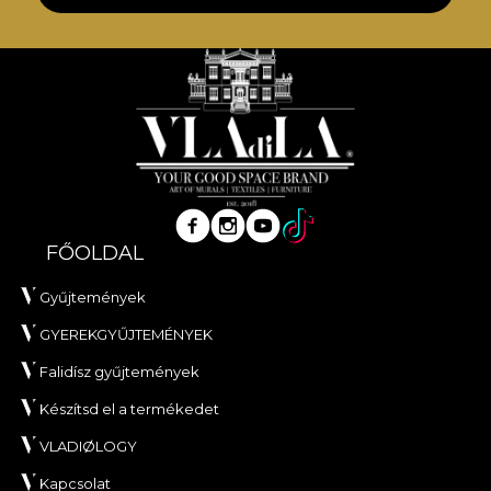
FŐOLDAL
Gyűjtemények
GYEREKGYŰJTEMÉNYEK
Falidísz gyűjtemények
Készítsd el a termékedet
VLADIØLOGY
Kapcsolat