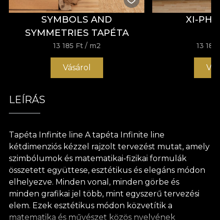
SYMBOLS AND
XI-PHI
SYMMETRIES TAPÉTA
13 185 Ft
/ m2
13 185 
Vásárol
Vás
LEÍRÁS
Tapéta Infinite line A tapéta Infinite line
kétdimenziós kézzel rajzolt tervezést mutat, amely
szimbólumok és matematikai-fizikai formulák
összetett együttese, esztétikus és elegáns módon
elhelyezve. Minden vonal, minden görbe és
minden grafikai jel több, mint egyszerű tervezési
elem. Ezek esztétikus módon közvetítik a
matematika és művészet közös nyelvének