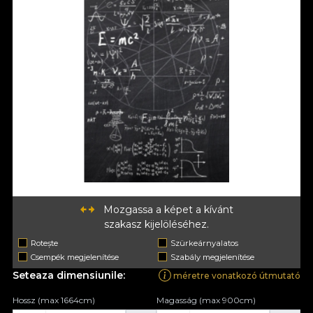
Mozgassa a képet a kívánt
szakasz kijelöléséhez.
Rotește
Szürkeárnyalatos
Csempék megjelenítése
Szabály megjelenítése
Seteaza dimensiunile:
méretre vonatkozó útmutató
Hossz (max 1664cm)
Magasság (max 900cm)