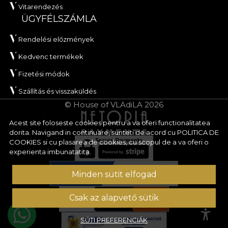
Vitarendezés
ÜGYFÉLSZÁMLA
Rendelési előzmények
Kedvenc termékek
Fizetési módok
Szállítás és visszaküldés
© House of VLAdiLA 2026
Acest site foloseste cookies pentru a va oferi functionalitatea
dorita. Navigand in continuare, sunteti de acord cu
POLITICA DE
COOKIES
si cu plasarea de cookies, cu scopul de a va oferi o
experienta imbunatatita.
Minden sütit elfogad
Csak az alapvető sütik
SÜTI PREFERENCIÁK