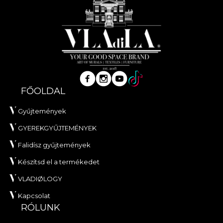
FŐOLDAL
Gyűjtemények
GYEREKGYŰJTEMÉNYEK
Falidísz gyűjtemények
Készítsd el a termékedet
VLADIØLOGY
Kapcsolat
RÓLUNK