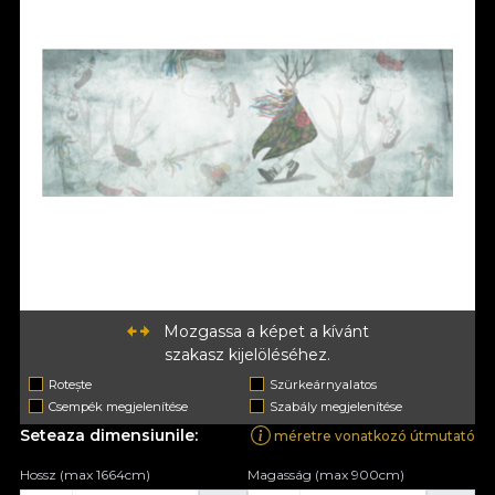
Mozgassa a képet a kívánt
szakasz kijelöléséhez.
Rotește
Szürkeárnyalatos
Csempék megjelenítése
Szabály megjelenítése
Seteaza dimensiunile:
méretre vonatkozó útmutató
Hossz (max 1664cm)
Magasság (max 900cm)