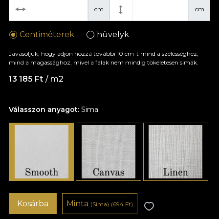
cm
cm
Centiméterek
hüvelyk
Javasoljuk, hogy adjon hozzá további 10 cm-t mind a szélességhez,
mind a magassághoz, mivel a falak nem mindig tökéletesen simák.
13 185 Ft
/ m2
Válasszon anyagot:
Sima
Kosárba
Minta
(Sima)
(694 Ft)