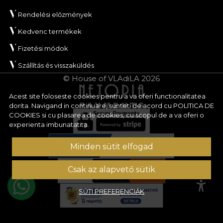
Rendelési előzmények
Kedvenc termékek
Fizetési módok
Szállítás és visszaküldés
© House of VLAdiLA 2026
Acest site foloseste cookies pentru a va oferi functionalitatea
dorita. Navigand in continuare, sunteti de acord cu
POLITICA DE
COOKIES
si cu plasarea de cookies, cu scopul de a va oferi o
experienta imbunatatita.
Minden sütit elfogad
Csak az alapvető sütik
SÜTI PREFERENCIÁK