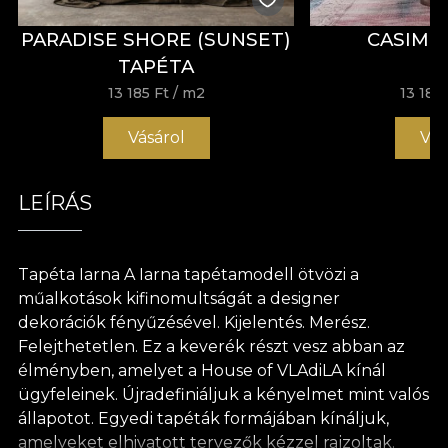
PARADISE SHORE (SUNSET)
CASIMI
TAPÉTA
13 185 Ft
/ m2
13 185 
Vásárol
Vás
LEÍRÁS
Tapéta Iarna A Iarna tapétamodell ötvözi a
műalkotások kifinomultságát a designer
dekorációk fényűzésével. Kijelentés. Merész.
Felejthetetlen. Ez a keverék részt vesz abban az
élményben, amelyet a House of VLAdiLA kínál
ügyfeleinek. Újradefiniáljuk a kényelmet mint valós
állapotot. Egyedi tapéták formájában kínáljuk,
amelyeket elhivatott tervezők kézzel rajzoltak.