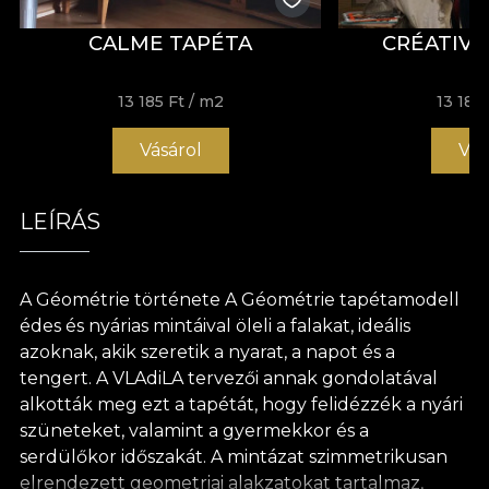
CALME TAPÉTA
CRÉATIVI
13 185 Ft
/ m2
13 185 
Vásárol
Vás
LEÍRÁS
A Géométrie története A Géométrie tapétamodell
édes és nyárias mintáival öleli a falakat, ideális
azoknak, akik szeretik a nyarat, a napot és a
tengert. A VLAdiLA tervezői annak gondolatával
alkották meg ezt a tapétát, hogy felidézzék a nyári
szüneteket, valamint a gyermekkor és a
serdülőkor időszakát. A mintázat szimmetrikusan
elrendezett geometriai alakzatokat tartalmaz,