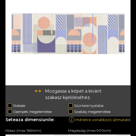
Mozgassa a képet a kívánt
szakasz kijelöléséhez.
Rotește
Szürkeárnyalatos
Csempék megjelenítése
Szabály megjelenítése
Seteaza dimensiunile:
méretre vonatkozó útmutató
Hossz (max 1664cm)
Magasság (max 900cm)