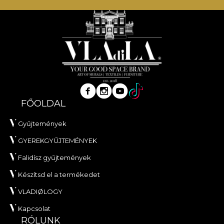
FŐOLDAL
Gyűjtemények
GYEREKGYŰJTEMÉNYEK
Falidísz gyűjtemények
Készítsd el a termékedet
VLADIØLOGY
Kapcsolat
RÓLUNK