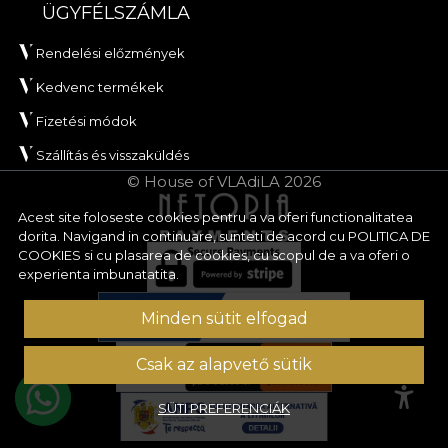
ÜGYFÉLSZÁMLA
Rendelési előzmények
Kedvenc termékek
Fizetési módok
Szállítás és visszaküldés
© House of VLAdiLA 2026
Acest site foloseste cookies pentru a va oferi functionalitatea
dorita. Navigand in continuare, sunteti de acord cu
POLITICA DE
COOKIES
si cu plasarea de cookies, cu scopul de a va oferi o
experienta imbunatatita.
Minden sütit elfogad
Csak az alapvető sütik
SÜTI PREFERENCIÁK