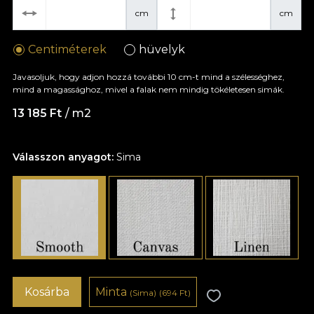
cm
cm
Centiméterek
hüvelyk
Javasoljuk, hogy adjon hozzá további 10 cm-t mind a szélességhez,
mind a magassághoz, mivel a falak nem mindig tökéletesen simák.
13 185 Ft
/ m2
Válasszon anyagot:
Sima
Kosárba
Minta
(Sima)
(694 Ft)