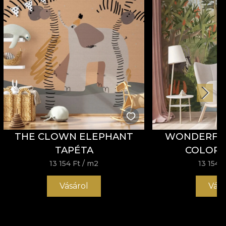
THE CLOWN ELEPHANT
WONDERFUL
TAPÉTA
COLOR 
13 154 Ft
/ m2
13 154 F
Vásárol
Vásá