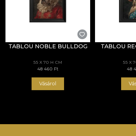
TABLOU NOBLE BULLDOG
TABLOU RE
55 X 70 H CM
55 X 
48 460 Ft
48 
Vásárol
Vá