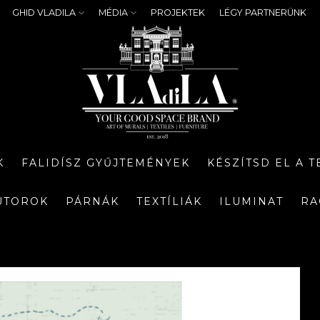
GHID VLADILA
MÉDIA
PROJEKTEK
LÉGY PARTNERÜNK
K
FALIDÍSZ GYŰJTEMÉNYEK
KÉSZÍTSD EL A 
ÚTOROK
PÁRNÁK
TEXTÍLIÁK
ILUMINAT
RA