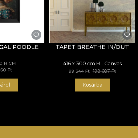
GAL POODLE
TAPET BREATHE IN/OUT
70 H CM
416 x 300 cm H - Canvas
460 Ft
99 344 Ft
198 687 Ft
sárol
Kosárba