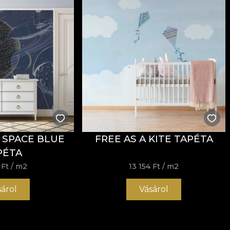
 SPACE BLUE
FREE AS A KITE TAPÉTA
PÉTA
 Ft
/ m2
13 154 Ft
/ m2
sárol
Vásárol