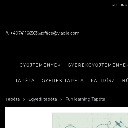
RÓLUNK
+40741166563
office@vladila.com
GYŰJTEMÉNYEK
GYEREKGYŰJTEMÉNYE
TAPÉTA
GYEREK TAPÉTA
FALIDÍSZ
B
Tapéta
Egyedi tapéta
Fun learning Tapéta