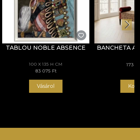
TABLOU NOBLE ABSENCE
BANCHETA AR
100 X 135 H CM
173 0
83 075 Ft
Vásárol
Kosá