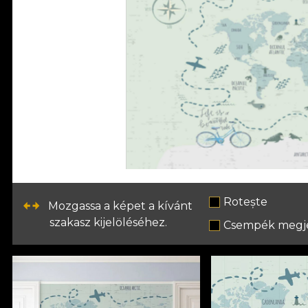
Rotește
Mozgassa a képet a kívánt
szakasz kijelöléséhez.
Csempék megje