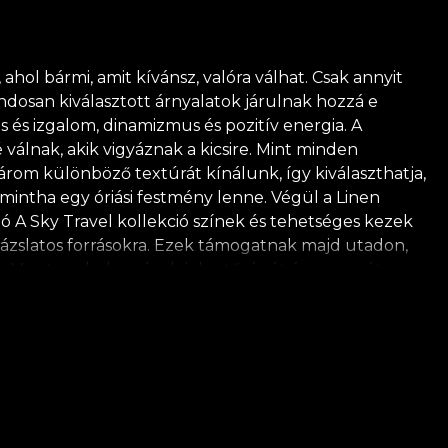
ahol bármi, amit kívánsz, valóra válhat. Csak annyit
ndosan kiválasztott árnyalatok járulnak hozzá e
s és izgalom, dinamizmus és pozitív energia. A
válnak, akik vigyáznak a kicsire. Mint minden
Három különböző textúrát kínálunk, így kiválaszthatja,
 mintha egy óriási festmény lenne. Végül a Linen
ció A Sky Travel kollekció színek és tehetséges kezek
varázslatos forrásokra. Ezek támogatnak majd utadon,
sz. Megtanulod a színek jelentőségét és szerepét egy
b álmokat és vágyakat. *A természet iránti szeretetből
ouse of VLAdiLA javasolja saját ragasztójának
y megfelel a legmagasabb minőségi követelményeknek.