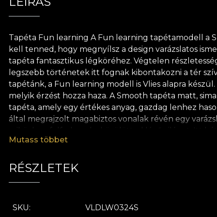
LEÍRÁS
Tapéta Fun learning A Fun learning tapétamodell a Sky T
kell tenned, hogy megnyílsz a design varázslatos isme
tapéta fantasztikus légköréhez. Végtelen részletességg
legszebb történetek itt fognak kibontakozni a tér sz
tapétánk, a Fun learning modell is Vlies alapra készül
melyik érzést hozza haza. A Smooth tapéta matt, sima 
tapéta, amely egy értékes anyag, gazdag lenhez hasonló
által megrajzolt magabiztos vonalak révén egy varázsla
miközben felfedezed a körülötted lévő világot. Itt bá
Mutass többet
sikeres történet létrehozásában. Semmi sem lehetetlen
és tiszteletből minden tapétánk természetes, környeze
használatát a tapéta felhelyezéséhez. Így élvezheti 
RÉSZLETEK
SKU
VLDLW0324S