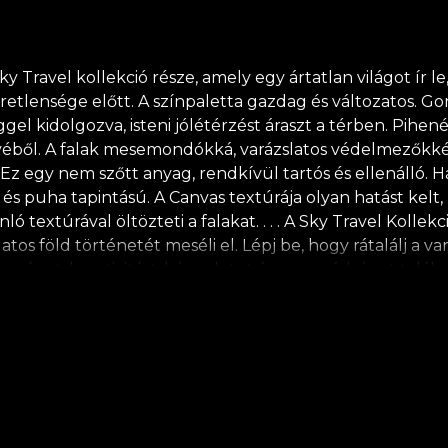
ravel kollekció része, amely egy ártatlan világot ír le, 
retlensége előtt. A színpaletta gazdag és változatos. Go
el kidolgozva, isteni jólétérzést áraszt a térben. Pihené
ívéből. A falak mesemondókká, varázslatos védelmezőkké 
. Ez egy nem szőtt anyag, rendkívül tartós és ellenálló. 
és puha tapintású. A Canvas textúrája olyan hatást kelt,
 textúrával öltözteti a falakat. . . . A Sky Travel Kollek
tos föld történetét meséli el. Lépj be, hogy rátalálj a 
torságot, kreativitást, képzeletet és gyengédséget talál
, ha mersz álmodni. És ez a kollekció táplálja a legszeb
tbarát és biológiailag lebomló anyagokból készül. **A H
a gyors, biztonságos és hatékony lakásfelújítást, amel