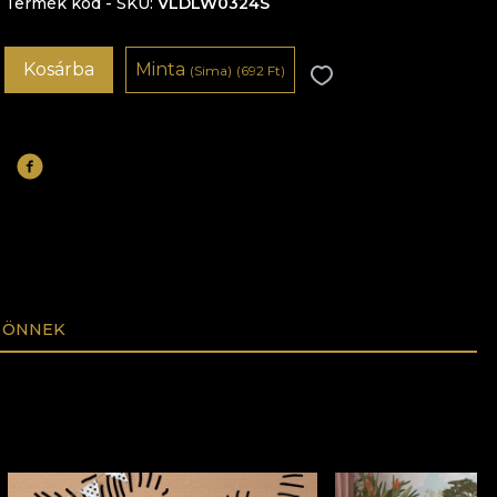
Termék kód - SKU
VLDLW0324S
Kosárba
Minta
(Sima)
(692 Ft)
 ÖNNEK