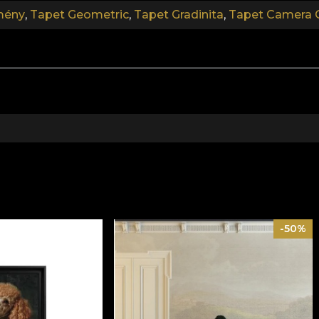
mény
,
Tapet Geometric
,
Tapet Gradinita
,
Tapet Camera C
-50%