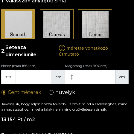
Válasszon anyagot:
Sima
Seteaza
méretre vonatkozó
útmutató
dimensiunile:
Hossz (max 1664cm)
Magasság (max 900cm)
cm
cm
Centiméterek
hüvelyk
Javasoljuk, hogy adjon hozzá további 10 cm-t mind a szélességhez, mind
a magassághoz, mivel a falak nem mindig tökéletesen simák.
13 154 Ft
/ m2