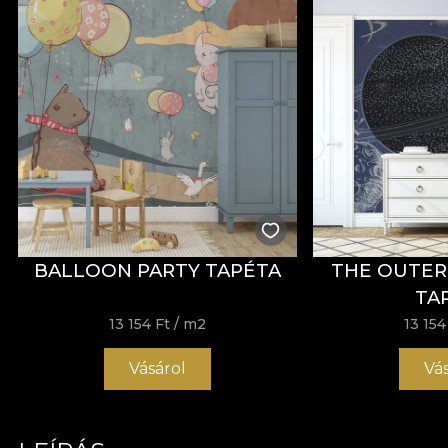
BALLOON PARTY TAPÉTA
THE OUTER
TA
13 154 Ft
/ m2
13 154
Vásárol
Vá