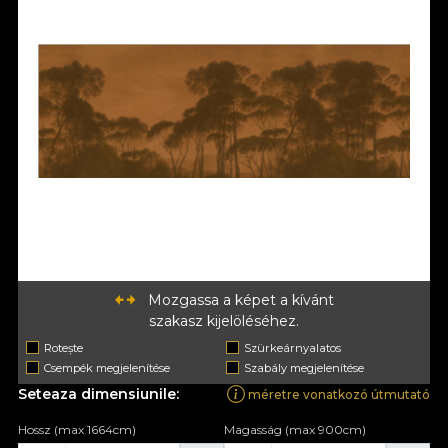
Mozgassa a képet a kívánt
szakasz kijelöléséhez.
Rotește
Szürkeárnyalatos
Csempék megjelenítése
Szabály megjelenítése
Seteaza dimensiunile:
méretre vonatkozó útmutató
Hossz (max 1664cm)
Magasság (max 900cm)