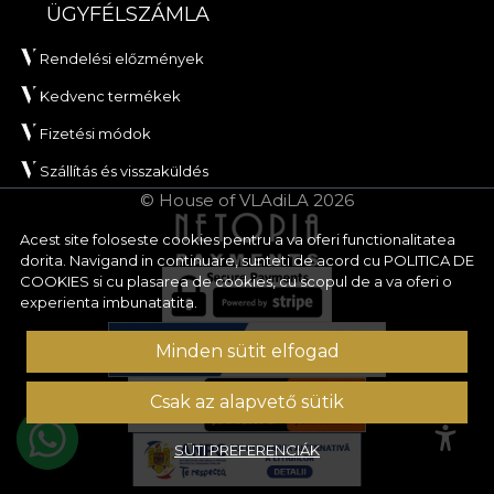
ÜGYFÉLSZÁMLA
Rendelési előzmények
Kedvenc termékek
Fizetési módok
Szállítás és visszaküldés
© House of VLAdiLA 2026
Acest site foloseste cookies pentru a va oferi functionalitatea
dorita. Navigand in continuare, sunteti de acord cu
POLITICA DE
COOKIES
si cu plasarea de cookies, cu scopul de a va oferi o
experienta imbunatatita.
Minden sütit elfogad
Csak az alapvető sütik
SÜTI PREFERENCIÁK