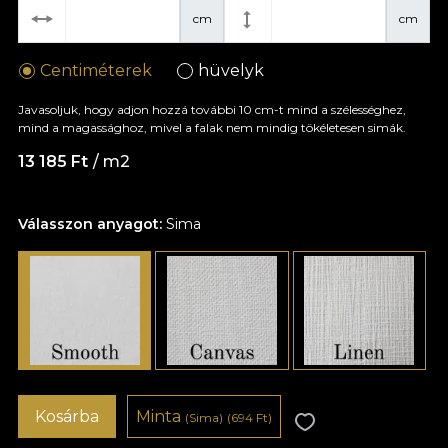
cm
cm
Centiméterek
hüvelyk
Javasoljuk, hogy adjon hozzá további 10 cm-t mind a szélességhez,
mind a magassághoz, mivel a falak nem mindig tökéletesen simák.
13 185 Ft
/ m2
Válasszon anyagot:
Sima
Kosárba
Minta
(Sima)
(694 Ft)