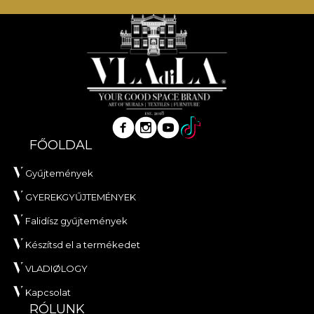
FŐOLDAL
Gyűjtemények
GYEREKGYŰJTEMÉNYEK
Falidísz gyűjtemények
Készítsd el a termékedet
VLADIØLOGY
Kapcsolat
RÓLUNK