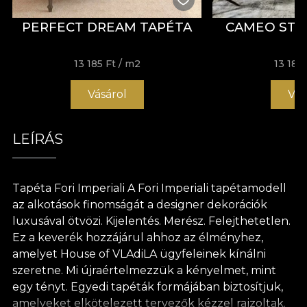
PERFECT DREAM TAPÉTA
CAMEO STU
13 185 Ft
/ m2
13 185 
Vásárol
Vás
LEÍRÁS
Tapéta Fori Imperiali A Fori Imperiali tapétamodell
az alkotások finomságát a designer dekorációk
luxusával ötvözi. Kijelentés. Merész. Felejthetetlen.
Ez a keverék hozzájárul ahhoz az élményhez,
amelyet House of VLAdiLA ügyfeleinek kínálni
szeretne. Mi újraértelmezzük a kényelmet, mint
egy tényt. Egyedi tapéták formájában biztosítjuk,
amelyeket elkötelezett tervezők kézzel rajzoltak.