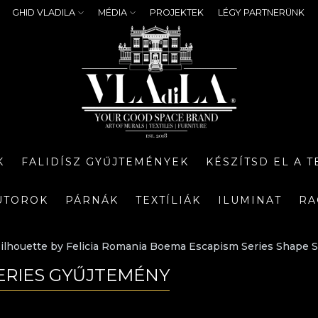
GHID VLADILA
MÉDIA
PROJEKTEK
LÉGY PARTNERÜNK
K
FALIDÍSZ GYŰJTEMÉNYEK
KÉSZÍTSD EL A 
ÚTOROK
PÁRNÁK
TEXTÍLIÁK
ILUMINAT
RA
ilhouette by Felicia Romania Boema Escapism Series Shape Sh
ERIES GYŰJTEMÉNY