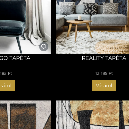
prólékosan kidolgoztak egy tapéta kollekciót, amely zökkenő
ről, ahol az absztrakt művészet az újdonság érzetét kelti, vag
milyen környezetet magasabb szintre emelni, tökéletes ízlésse
úlmutat a hagyományos tapétagyűjtemény fogalmán. A Hous
ményt nyújtanak; egy teljes élményt kínálnak. Ez egy meghívá
rakt formák feltérképezetlen vizeiben.
utazásban tökéletes menedékeddé válik. Egy útvonal, amelye
GO TAPÉTA
REALITY TAPÉTA
univerzumban. Ráadásul egy tükör, amely visszatükrözi belső 
ebb "miért"-en, amely összeköt bennünket közös emberi tap
 185 Ft
13 185 Ft
sárol
Vásárol