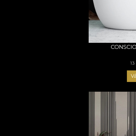
minden tapétája kézz
megfestve egy semleg
sorozatát, és a papír
Puha, nem-szín palet
feketék tökéletes ha
egy végtelen lehetős
CONSCIO
A galaktikus kék, ara
mélyeinek mélységéhe
részleteket és életre
13
Az absztrakt formák 
Vá
irányítás hiányáról;
Ezek a tapétaminták 
időnként folyékony h
hagyd magad ezekkel 
Ebben a gyűjteménybe
kreativitás felderíte
ösztönzik, hogy elme
egyszerűen adja át m