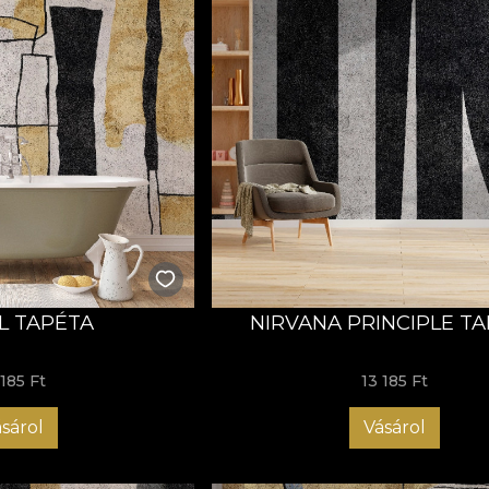
L TAPÉTA
NIRVANA PRINCIPLE T
 185 Ft
13 185 Ft
sárol
Vásárol