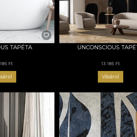
el rajzolt, kezdetben ceruzával, hogy hűen átadhassa a képz
es tónusokból és feltűnő színakcentusokból álló palettával. 
 szolgál vászonként az átalakulásukhoz csodálatos tapétává.
tát használva modelljeink finom árnyalatokba öltöztetik a vás
rmóniában keverednek. Ezek a semleges színek nyugalmat és eg
égekkel teli vászon.
US TAPÉTA
UNCONSCIOUS TAPÉ
ny és ezüst árnyalatai áthatják ezeket az absztrakt kompozíci
z, nyugalmat és szemlélődést idézve elő. Az arany és ezüst r
 keltve ezeket a kompozíciókat.
 185 Ft
13 185 Ft
ebben a gyűjteményben szabadon táncolnak a vonalak és a ge
sárol
Vásárol
 ez egy olyan birodalom, ahol csak te tartod kezében a szépsé
mintha saját életet élnének, elszakadva alkotójuk szándékától
ullámokra, máskor hipnotikus vonalakra vagy spontán színk
a formákkal sodródni, és saját egyedi nézőpontod és lelkiál
n minden egyes dizájn időtlenség és önvizsgálat birodalmáb
tlen terében sodródna, átutazva a művészi kifejezés láthatatla
rüljön a kontemplációban, hogy keressen válaszokat a vonal
agát a vibráló színek elbűvölő szépségének.