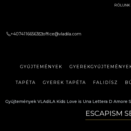
RÓLUNK
+40741166563
office@vladila.com
GYŰJTEMÉNYEK
GYEREKGYŰJTEMÉNYE
TAPÉTA
GYEREK TAPÉTA
FALIDÍSZ
B
Gyűjtemények VLAdiLA Kids Love is Una Lettera D Amore S
ESCAPISM S