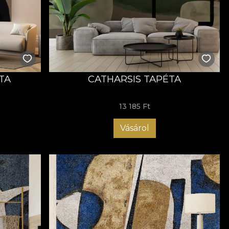
eletbeli koncepciókat, majd gondosan, ügyes kézzel
Az ecsetmunka életre kelti a meditatív alkotások
znat, ahol a mély fehérek, meleg szürkék és intenzív
yensúlyt sugallnak, végtelen tér illúzióját keltve, mint
TA
CATHARSIS TAPÉTA
ókat. A kék mélységet és rejtélyt ad, hasonlóan az óceán
agyogást és kifinomultságot biztosít, kiemelve a
13 185 Ft
ometria között. Az Escapism Series híres a tekintély vagy
Vásárol
g megjelenésének gyeplőjét.
. Ez az önállóság a korlátlan mozgás benyomását kelti,
itörésekre emlékeztetve. Nézőként arra ösztönöznek, hogy
lapotod szerint értelmezd őket.
a vezet. Amikor ezeket a mintákat látja, mintha a
n galaxisain. Nem csupán szemlélődőként van jelen; arra
ak és formák között rejtőző mély kérdésekre, vagy