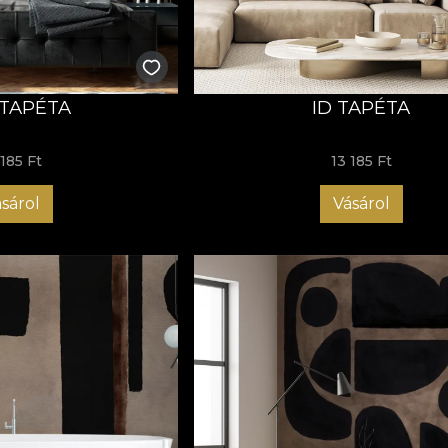
 címet választottuk ennek a gyűjteménynek, mert tökéletese
kapcsoljunk és belépjünk egy olyan kreatív térbe, amely telj
asztva össze.
enekülés is, mivel arra késztet minket, hogy fejlődjünk. Tuda
on - mentális, készségi, érzelmi, személyes, társadalmi és mé
TAPÉTA
ID TAPÉTA
den kollekcióval új verziókká válunk önmagunkból, levedlün
 mi módunk arra, hogy kiszabaduljunk azokból a dobozokból
 185 Ft
13 185 Ft
nálását.
sm Series tapétagyűjteményt a House of VLAdiLA-tól
sárol
Vásárol
 egy lenyűgöző utazás az absztrakt formák birodalmába, egy
sza elől, és elmerüljünk az absztrakt formák és kontrasztok i
 folyékony vonalakat és absztrakt formákat hoznak otthonán
 és élénk színekkel, lebilincselő vizuális élményt nyújtva.
lóan ennek a gyűjteménynek az absztrakt formái sem ismern
mezését, és elveszjen kecses vonalaikban. Az "Escapism Series
nk, és törekedjünk művészi és lelki transzcendenciára.
k az időtlenség hídját, egy folyamatos önfelfedezési utazásba