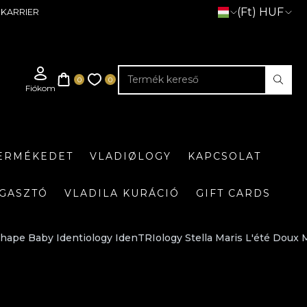
(Ft) HUF
KARRIER
TERMÉKEDET
VLADIØLOGY
KAPCSOLAT
GASZTÓ
VLADILA KURÁCIÓ
GIFT CARDS
ape Baby Identiology IdenTRIology Stella Maris L'été Doux 