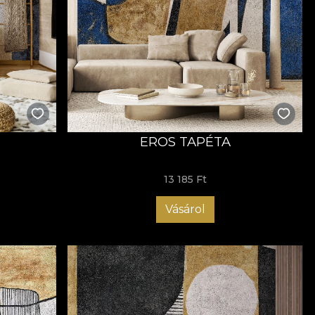
mentesen illeszkedik a különféle terekbe. Legyen szó
y egy modern, ipari, esetleg eklektikus környezetről, ezek a
l és könnyed eleganciával átitatva azt.
e of VLAdiLA hagyományaihoz hűen alkotásaink nem
s az alkotói szabadság megélésére és arra, hogy bátran
n felfedezheted és értelmet találhatsz egy végtelen
EROS TAPÉTA
énedet, arra ösztönözve, hogy megvizsgáld létezésedet, és
asztalatainkban.
13 185 Ft
Vásárol