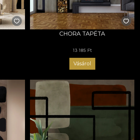
n összefoglalja a művészet szerepét az életünkben. Egy
es figyelmünket igényli, érzékeinket egy hiperérzékeny
t alatt a teremtés aktusává válik egy szükséglet, hogy
g generációkon átívelően is. Tudtunkon kívül minden
CHORA TAPÉTA
k azokról a korlátokról, amelyek egykor megkötöttek
, amelyekbe valaha kényszerítettek minket, ellensúlyozva
13 185 Ft
Vásárol
 művészi menedék, amely arra csábít, hogy elmeneküljünk
dőtlen szépségében.
ak falaira, amelyek zökkenőmentesen illeszkednek
ek határokat vagy szabályokat, lehetővé téve, hogy
" arra ösztönöz minket, hogy szabaduljunk meg attól, amit
 kezdve a szépség és a kreativitás révén. E kollekció