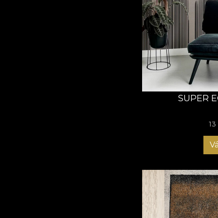
Csapatunk tervezői a
minimalista belső tér
dizájnok képesek bár
A Escapism Series t
csupán esztétikai él
merüljünk el az abszt
A művészet ebben az 
SUPER E
lehetőségekkel teli 
elgondolkodj a mély
13
Vá