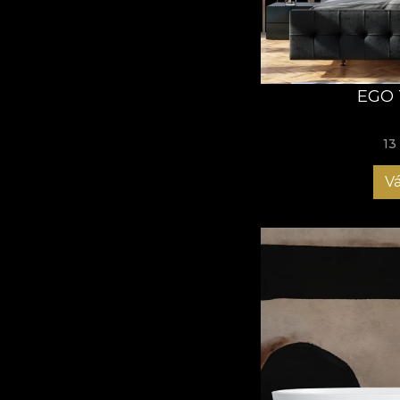
Az "Escapism Series"
módja annak, hogy ki
kreatív állapotba olv
A művészet egyfajta m
túllépjünk a határok
EGO 
ecsetvonással és min
minket. A művészet a
13
a természet kondicio
Bemutatjuk a Escapi
Vá
Új tapétakollekciónk
a társadalmi élet káo
A gyűjtemény mintái
kifinomult textúrákkal
A művészethez hason
feltárja egyedi értel
a valóságnak érzékelü
Tervezőink megalkottá