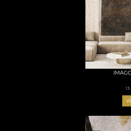
IMAGO
13
Vá