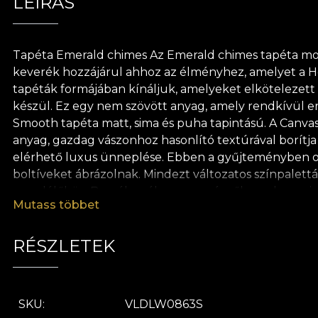
LEÍRÁS
Tapéta Emerald chimes Az Emerald chimes tapéta modell
keverék hozzájárul ahhoz az élményhez, amelyet a Hou
tapéták formájában kínáljuk, amelyeket elkötelezett 
készül. Ez egy nem szövött anyag, amely rendkívül er
Smooth tapéta matt, sima és puha tapintású. A Canvas 
anyag, gazdag vászonhoz hasonlító textúrával borítja
elérhető luxus ünneplése. Ebben a gyűjteményben ol
boltíveket ábrázolnak. Mindezt változatos színpalettáv
szemlélőhöz. Beszél arról a nemességről, amelyre mind
Mutass többet
életről, amely művészeti rangra emelkedik. Magunkat 
folyamatnak a tanúja. Művészeink pedig éles szemű m
sem egyszerű egy üres vászonban, amely életre kívá
RÉSZLETEK
művészet állandó útkereszteződés, és a döntés (az út
úgy tekintünk termékeinkre, mint kommunikációs eszk
mechanizmust egy sor élénk tapétába fordítja, amely a
SKU
VLDLW0863S
tapétánk természetes, környezetbarát és biológiailag 