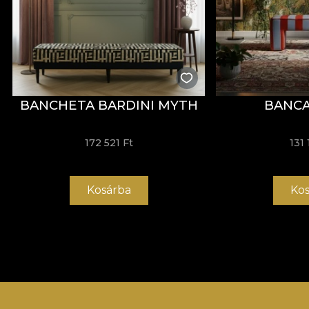
BANCHETA BARDINI MYTH
BANCA
172 521 Ft
131 
Kosárba
Kos