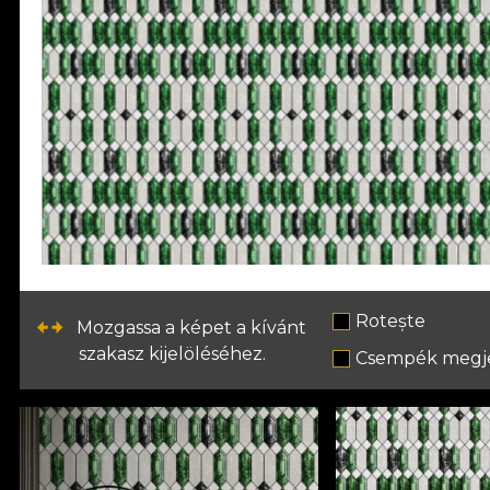
Rotește
Mozgassa a képet a kívánt
szakasz kijelöléséhez.
Csempék megje