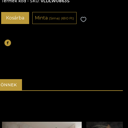
Termék kód - SKU
VLDLW0863S
Kosárba
Minta
(Sima)
(690 Ft)
 ÖNNEK