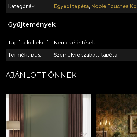
felhelyezésekor. Így gyors, biztonságos és hatékony
Kategóriák
Egyedi tapéta
,
Noble Touches Kol
Gyűjtemények
Tapéta kollekció
Nemes érintések
Terméktípus
Személyre szabott tapéta
AJÁNLOTT ÖNNEK