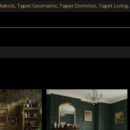
 újradekorálási folyamatban lehet részed, amely megfel
lekció
,
Tapet Geometric
,
Tapet Dormitor
,
Tapet Living
,