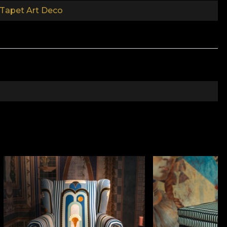
el a legmagasabb minőségi szabványoknak.
Tapet Art Deco