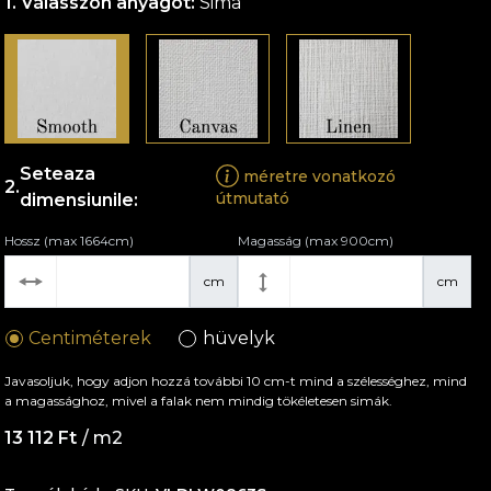
Válasszon anyagot:
Sima
Seteaza
méretre vonatkozó
útmutató
dimensiunile:
Hossz (max 1664cm)
Magasság (max 900cm)
cm
cm
Centiméterek
hüvelyk
Javasoljuk, hogy adjon hozzá további 10 cm-t mind a szélességhez, mind
a magassághoz, mivel a falak nem mindig tökéletesen simák.
13 112 Ft
/ m2