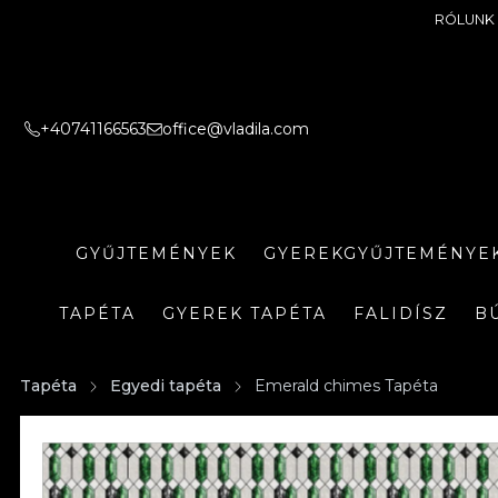
RÓLUNK
+40741166563
office@vladila.com
GYŰJTEMÉNYEK
GYEREKGYŰJTEMÉNYE
TAPÉTA
GYEREK TAPÉTA
FALIDÍSZ
B
Tapéta
Egyedi tapéta
Emerald chimes Tapéta