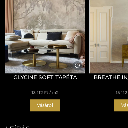
GLYCINE SOFT TAPÉTA
BREATHE IN
13 112 Ft
/ m2
13 112
Vásárol
Vá