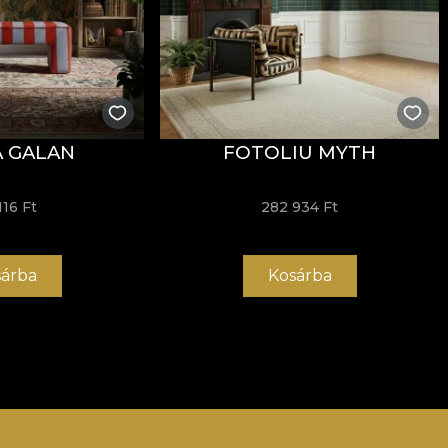
 GALAN
FOTOLIU MYTH
116 Ft
282 934 Ft
árba
Kosárba