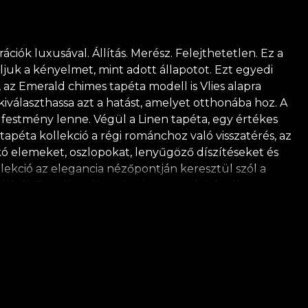
ók luxusával. Állítás. Merész. Felejthetetlen. Ez a
juk a kényelmet, mint adott állapotot. Ezt egyedi
az Emerald chimes tapéta modell is Vlies alapra
iválaszthassa azt a hatást, amelyet otthonába hoz. A
t festmény lenne. Végül a Linen tapéta, egy értékes
péta kollekció a régi románchoz való visszatérés, az
 elemeket, oszlopokat, lenyűgöző díszítéseket és
llekció az elegancia nézőpontján keresztül szól a
ról. Beszél az életről, mint egy színházról, az
ulunk élni magunkkal és egymással. A tér ennek a
tére rajzolnak. A művészet sosem egyszerű. Semmi
ly önmagában rengeteg lehetőséget rejt. A
a végső eredményt "tapétának" is nevezzük. Mi inkább
Így a Noble Touches kollekció ezt a bonyolult
zet iránti szeretetből és tiszteletből minden
lja saját ragasztójának alkalmazását a tapéta