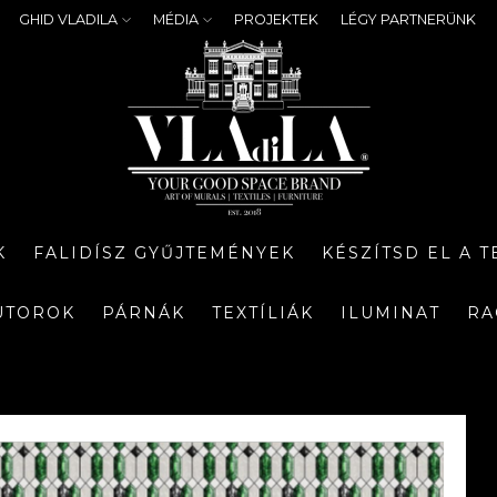
GHID VLADILA
MÉDIA
PROJEKTEK
LÉGY PARTNERÜNK
K
FALIDÍSZ GYŰJTEMÉNYEK
KÉSZÍTSD EL A 
ÚTOROK
PÁRNÁK
TEXTÍLIÁK
ILUMINAT
RA