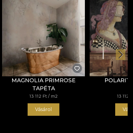
MAGNOLIA PRIMROSE
POLARITY
TAPÉTA
13 112 Ft
/ m2
13 112 F
Vásárol
Vásá