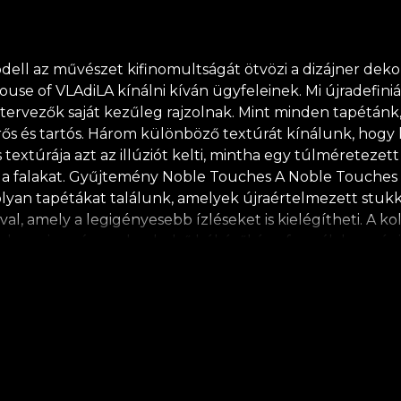
 az művészet kifinomultságát ötvözi a dizájner dekoráci
se of VLAdiLA kínálni kíván ügyfeleinek. Mi újradefiniál
tervezők saját kezűleg rajzolnak. Mint minden tapétánk, 
ős és tartós. Három különböző textúrát kínálunk, hogy k
textúrája azt az illúziót kelti, mintha egy túlméretezet
 a falakat. Gyűjtemény Noble Touches A Noble Touches ta
yan tapétákat találunk, amelyek újraértelmezett stukkó
al, amely a legigényesebb ízléseket is kielégítheti. A ko
annyian vágyunk, a belső békéről és a formák harmóniájá
a közösségi együttlét kísérletének tekintjük, mert tan
egfigyelői ennek a sorsnak, amelyet egy vászon felüle
n kelni. Semmi sem egyszerű egy egyenes vonalban, ame
) mindig a művészé. Ez egy összetett folyamat, még ha 
özökre, narrátor hangokra, eszközökre a szép élethez. 
 saját élettörténeted karakterévé tesz téged. * A termés
lebomló anyagokból készül. ** A House of VLAdiLA javaso