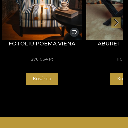
FOTOLIU POEMA VIENA
TABURET N
276 034 Ft
110 4
Kosárba
Kosá