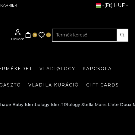
(Ft) HUF
KARRIER
TERMÉKEDET
VLADIØLOGY
KAPCSOLAT
GASZTÓ
VLADILA KURÁCIÓ
GIFT CARDS
ape Baby Identiology IdenTRIology Stella Maris L'été Doux 