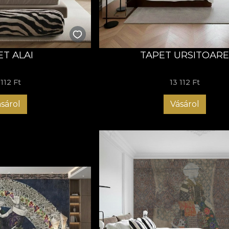
Taină – misterul blând care rămâne în interior.
naintașilor care au țesut identitatea noastră – femeilor din spate
 care cred că modernitatea nu trebuie să șteargă rădăcinile, ci
ie și un manifest pentru o Românie fără clișee: frumoasă, as
ET ALAI
TAPET URSITOAR
 într-o casă veche restaurată – duci cu tine o parte din noi. 
ești valorile care contează: rădăcini, comunitate, frumusețe, cult
 112 Ft
13 112 Ft
pentru cei care trăiesc cu sens și cu stil.
sárol
Vásárol