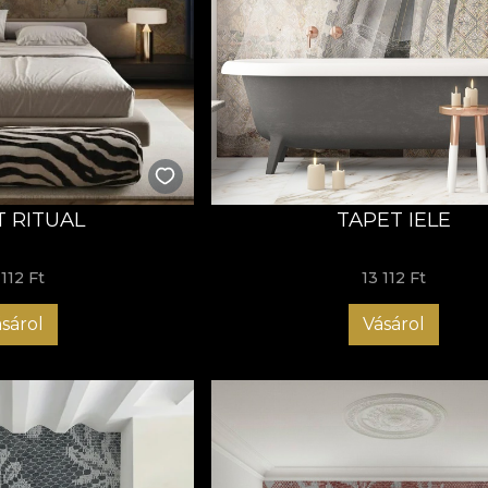
T RITUAL
TAPET IELE
 112 Ft
13 112 Ft
sárol
Vásárol