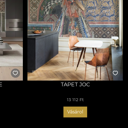
E
TAPET JOC
13 112 Ft
Vásárol