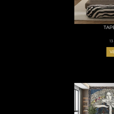
mascat, tradiție vie; 
Colecția face cinste î
vie – și tuturor celor
lansată de 1 Decembr
TAP
apartament modern sau
respiri și să-ți amint
13
VLAdiLA „Origini”
– 
Vá