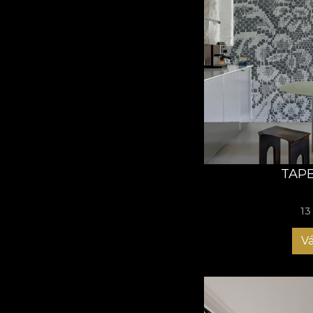
TAPE
13
Vá