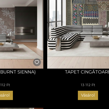
(BURNT SIENNA)
TAPET CINGĂTOAR
 112 Ft
13 112 Ft
sárol
Vásárol