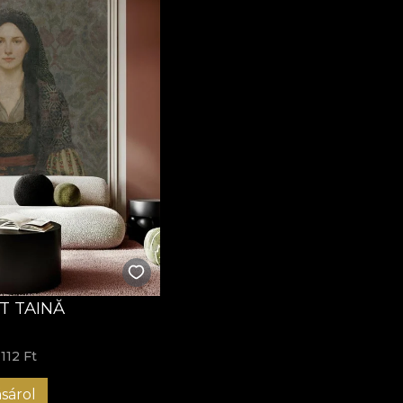
T TAINĂ
 112 Ft
sárol