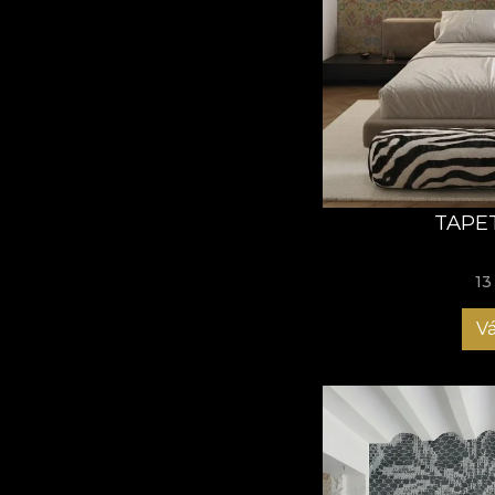
TAPE
13
Vá