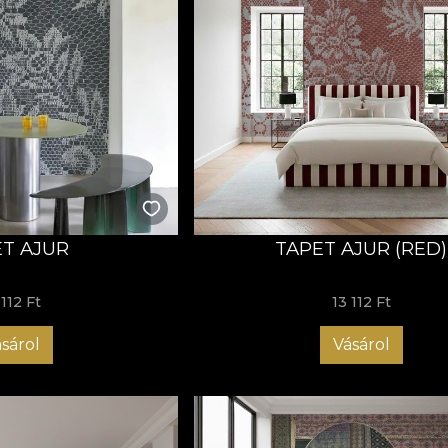
T AJUR
TAPET AJUR (RED)
 112 Ft
13 112 Ft
sárol
Vásárol