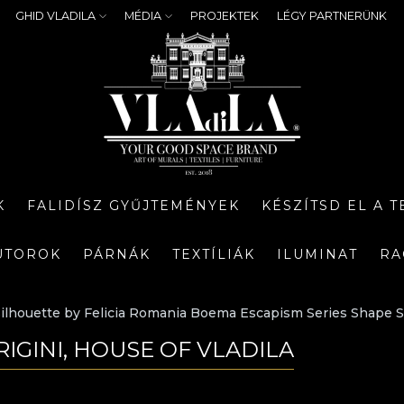
GHID VLADILA
MÉDIA
PROJEKTEK
LÉGY PARTNERÜNK
K
FALIDÍSZ GYŰJTEMÉNYEK
KÉSZÍTSD EL A 
ÚTOROK
PÁRNÁK
TEXTÍLIÁK
ILUMINAT
RA
ilhouette by Felicia Romania Boema Escapism Series Shape Sh
RIGINI, HOUSE OF VLADILA