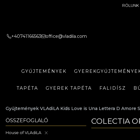
RÓLUNK
+40741166563
office@vladila.com
GYŰJTEMÉNYEK
GYEREKGYŰJTEMÉNYE
TAPÉTA
GYEREK TAPÉTA
FALIDÍSZ
B
Gyűjtemények VLAdiLA Kids Love is Una Lettera D Amore S
COLECTIA O
ÖSSZEFOGLALÓ
House of VLAdiLA