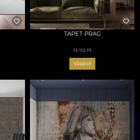
le iilor și covoarelor, comunităților care au păstrat tradiția
 să le ducă mai departe. Este a cincea colecție VLAdiLA
umată, contemporană. Oriunde trăiești – într-un
E
TAPET PRAG
În noianul de „acum”, e sănătos să te oprești o clipă, să
ură.
13 112 Ft
Vásárol