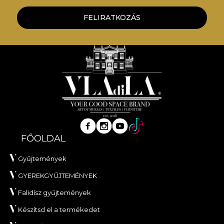
FELIRATKOZÁS
FŐOLDAL
Gyűjtemények
GYEREKGYŰJTEMÉNYEK
Falidísz gyűjtemények
Készítsd el a termékedet