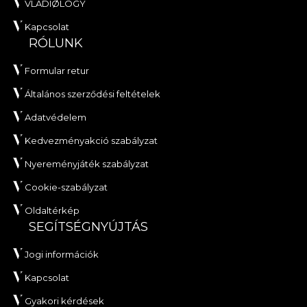
VLADIØLOGY
Kapcsolat
RÓLUNK
Formular retur
Általános szerződési feltételek
Adatvédelem
Kedvezményakció szabályzat
Nyereményjáték szabályzat
Cookie-szabályzat
Oldaltérkép
SEGÍTSÉGNYÚJTÁS
Jogi információk
Kapcsolat
Gyakori kérdések