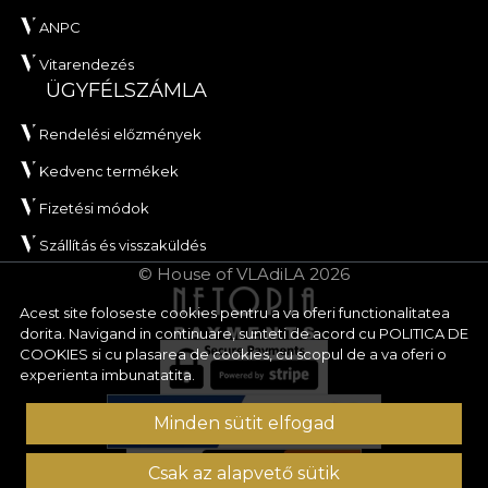
ANPC
Vitarendezés
ÜGYFÉLSZÁMLA
Rendelési előzmények
Kedvenc termékek
Fizetési módok
Szállítás és visszaküldés
© House of VLAdiLA 2026
Acest site foloseste cookies pentru a va oferi functionalitatea
dorita. Navigand in continuare, sunteti de acord cu
POLITICA DE
COOKIES
si cu plasarea de cookies, cu scopul de a va oferi o
experienta imbunatatita.
Minden sütit elfogad
Csak az alapvető sütik