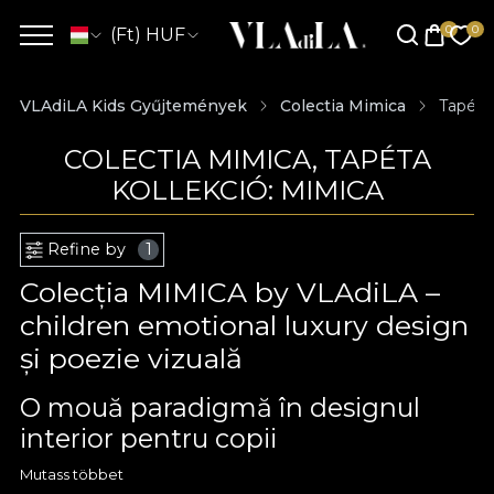
(Ft) HUF
VLAdiLA Kids Gyűjtemények
Colectia Mimica
Tapéta 
COLECTIA MIMICA, TAPÉTA
KOLLEKCIÓ: MIMICA
Refine by
1
Colecția MIMICA by VLAdiLA –
children emotional luxury design
și poezie vizuală
O mouă paradigmă în designul
interior pentru copii
Mutass többet
Colecția
MIMICA by VLAdiLA
redefinește fundamental