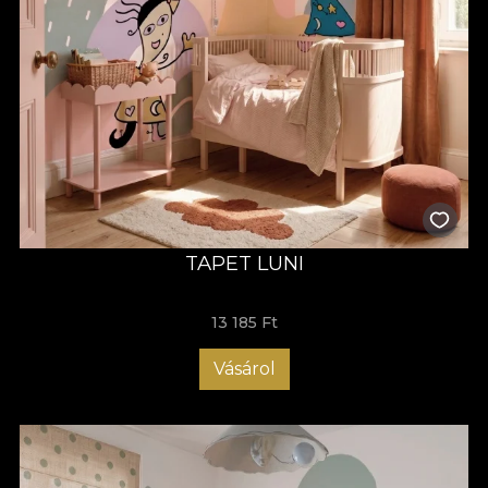
de excepție, suprafețele bidimensionale (arta murală și tapetul
VLAdiLA) și obiectele tridimensionale (corpurile de iluminat)
coexistă într-un ecosistem poetic absolut. Lumina, forma și
emoția fuzionează pentru a crea o experiență spațială
coerentă și profund contemporană. Asemenea corpurilor de
iluminat care aduc o prezență caldă și o materialitate subtilă în
cameră, compozițiile murale MIMICA sunt concepute pentru a
emana sensibilitate și a dicta o stare de bine. Prin această
lansare,
VLAdiLA
continuă să inoveze la intersecția dintre arta
decorativă, designul de interior și psihologia spațiului,
consolidând un univers românesc original, recognoscibil
internațional, în care copilăria este celebrată prin poezie
vizuală autentică.
TAPET LUNI
13 185 Ft
Vásárol