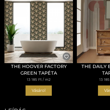
THE HOOVER FACTORY
THE DAILY 
GREEN TAPÉTA
TA
13 185 Ft
/ m2
13 185
Vásárol
Vá