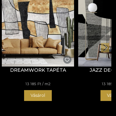
DREAMWORK TAPÉTA
JAZZ DEC
13 185 Ft
/ m2
13 185 F
Vásárol
Vásá