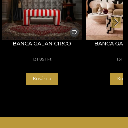
BANCA GALAN CIRCO
BANCA GAL
131 851 Ft
131 8
Kosárba
Kosá