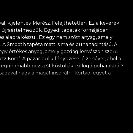
. Kijelentés. Merész. Felejthetetlen. Ez a keverék
t újraértelmezzük. Egyedi tapéták formájában
ies alapra készül. Ez egy nem szőtt anyag, amely
. A Smooth tapéta matt, sima és puha tapintású. A
, egy értékes anyag, amely gazdag lenvászon szerű
azz Kora”. A pazar bulik fényűzése jó zenével, ahol a
 legfinomabb pezsgőt kóstolják csillogó poharakból?
ágával hagyja magát inspirálni. Kortyol egyet a
 Deco kollekció hódolatot ad egy új és modern
fonódó atmoszférája jellemez. Tervezőinknek sikerül
, geometrikus, absztrakt díszítéseket, emberi formák
zöld árnyalatokra esik. Ezek a színek összhangba
egy élénk nyomat erejével tűnnek ki. *A természet
ból készül. **A House of VLAdiLA javasolja saját
ot élvezhet, amely megfelel a legmagasabb minőségi