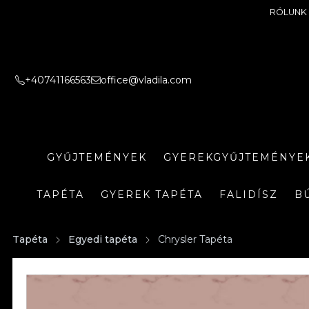
RÓLUNK
+40741166563
office@vladila.com
GYŰJTEMÉNYEK
GYEREKGYŰJTEMÉNYE
TAPÉTA
GYEREK TAPÉTA
FALIDÍSZ
B
Tapéta
Egyedi tapéta
Chrysler Tapéta