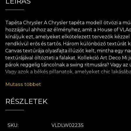
LEÍRÁS
Tapéta Chrysler A Chrysler tapéta modell ötvözi a műa
hozzájárul ahhoz az élményhez, amit a House of VLAd
kínáljuk ezt, amelyeket elkötelezett tervezők kézzel 
rendkívül erős és tartós. Három különböző textúrát kí
Canvas textúrája olyasfajta illúziót kelt, mintha eg
textúrájával öltözteti a falakat. Kollekció Art Deco Mi
párok reggelig táncolnak a swing ritmusára? Vagy az 
Vagy azok a békés pillanatok, amelyeket chic lakásába
gőzölgő kávéból, belesüpped a kárpitozott fotelbe, é
Mutass többet
világnak, amely nagy jelentőséget tulajdonít a megjel
megragadni az esszenciát, egy kortárs dimenziót adva 
által ihletett motívumokat, vagy stilizált virágminták
RÉSZLETEK
hozzák a különböző árnyalatokat és megteremtik a ko
iránti szeretetből és tiszteletből minden tapétánk te
ragasztójának használatát a tapéta felhelyezéséhez. 
SKU
VLDLW0223S
előírásoknak.