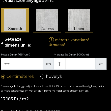
Válasszon anyagot:
Sima
Seteaza
méretre vonatkozó
útmutató
dimensiunile:
Hossz (max 1664cm)
Magasság (max 900cm)
cm
cm
Centiméterek
hüvelyk
Javasoljuk, hogy adjon hozzá további 10 cm-t mind a szélességhez, mind
a magassághoz, mivel a falak nem mindig tökéletesen simák.
13 185 Ft
/ m2