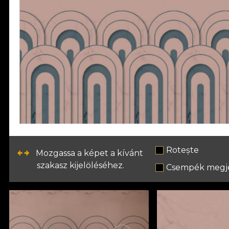
Rotește
Mozgassa a képet a kívánt
szakasz kijelöléséhez.
Csempék megje