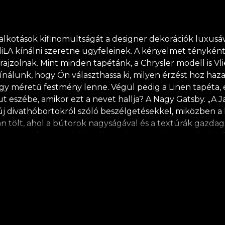
lkotások kifinomultságát a designer dekorációk luxusával
iLA kínálni szeretne ügyfeleinek. A kényelmet ténykén
rajzolnak. Mint minden tapétánk, a Chrysler modell is Vl
nálunk, hogy Ön választhassa ki, milyen érzést hoz haza
y nagy méretű festmény lenne. Végül pedig a Linen tapéta
 jut eszébe, amikor ezt a nevet hallja? A Nagy Gatsby. „A J
új divathóbortokról szóló beszélgetésekkel, miközben a
n tölt, ahol a bútorok nagyságával és a textúrák gazdags
s a gramofonzene hátterében olvassa az újságot. Az Art
enésnek. Egy világ, amelyet a praktikus és a szép össze
e stílus esztétikájának. Visszahozzák az egyenes vonalú
at. A hangsúly a fémes árnyalatokra, vagy a fekete vagy 
herens hátteret, vagy kiemelik a részleteket, amelyek 
rmészetes, környezetbarát és biológiailag lebomló anyagok
Így gyors, biztonságos és hatékony átalakítási folyamat