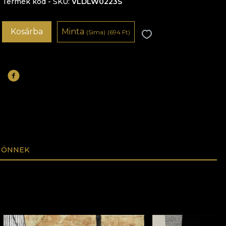
Termék kód - SKU
VLDLW0223S
Kosárba
Minta
(Sima)
(694 Ft)
 ÖNNEK