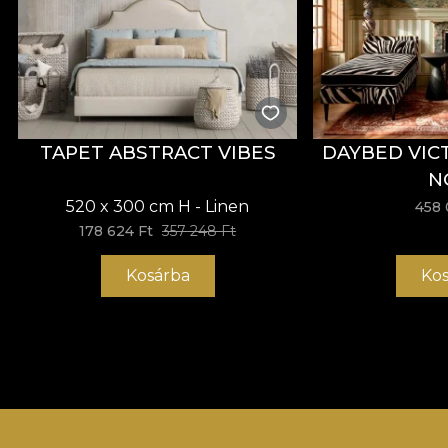
TAPET ABSTRACT VIBES
DAYBED VIC
N
520 x 300 cm H - Linen
458 
178 624 Ft
357 248 Ft
Kosárba
Kos