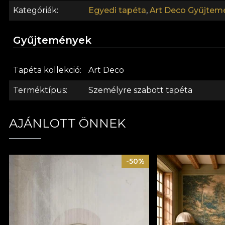
Kategóriák
Egyedi tapéta
,
Art Deco Gyűjtem
Gyűjtemények
Tapéta kollekció
Art Deco
Terméktípus
Személyre szabott tapéta
AJÁNLOTT ÖNNEK
-50%