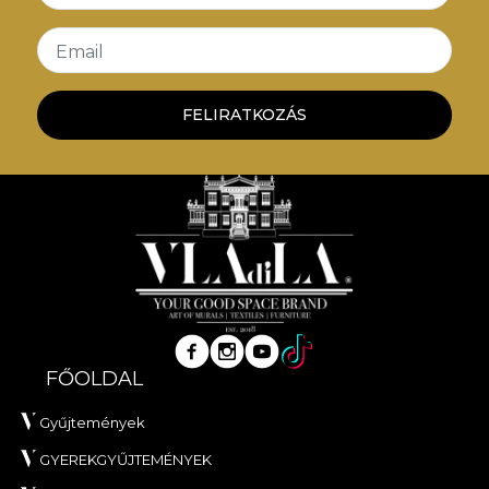
Email
FELIRATKOZÁS
FŐOLDAL
Gyűjtemények
GYEREKGYŰJTEMÉNYEK