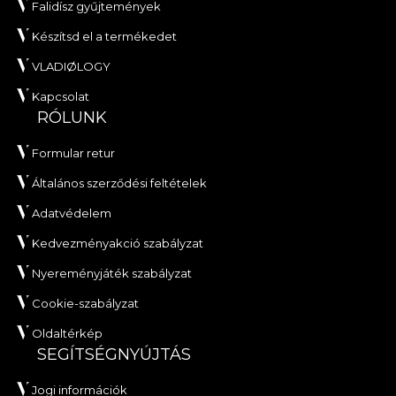
Falidísz gyűjtemények
Készítsd el a termékedet
VLADIØLOGY
Kapcsolat
RÓLUNK
Formular retur
Általános szerződési feltételek
Adatvédelem
Kedvezményakció szabályzat
Nyereményjáték szabályzat
Cookie-szabályzat
Oldaltérkép
SEGÍTSÉGNYÚJTÁS
Jogi információk