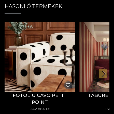
HASONLÓ TERMÉKEK
FOTOLIU CAVO PETIT
TABURET 
POINT
242 884 Ft
138 