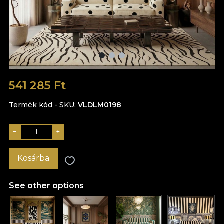
541 285 Ft
Termék kód - SKU
VLDLM0198
−
+
Kosárba
See other options