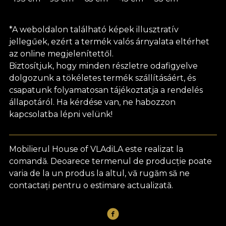
*A weboldalon található képek illusztratív
jellegűek, ezért a termék valós árnyalata eltérhet
az online megjelenítettől.
Biztosítjuk, hogy minden részletre odafigyelve
dolgozunk a tökéletes termék szállításáért, és
csapatunk folyamatosan tájékoztatja a rendelés
állapotáról. Ha kérdése van, ne habozzon
kapcsolatba lépni velünk!
Mobilierul House of VLAdiLA este realizat la
comandă. Deoarece termenul de producție poate
varia de la un produs la altul, vă rugăm să ne
contactați pentru o estimare actualizată.