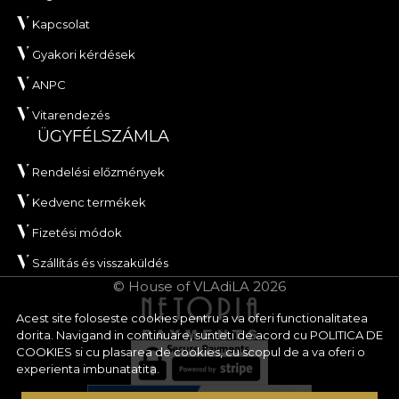
Kapcsolat
Gyakori kérdések
ANPC
Vitarendezés
ÜGYFÉLSZÁMLA
Rendelési előzmények
Kedvenc termékek
Fizetési módok
Szállítás és visszaküldés
© House of VLAdiLA 2026
Acest site foloseste cookies pentru a va oferi functionalitatea
dorita. Navigand in continuare, sunteti de acord cu
POLITICA DE
COOKIES
si cu plasarea de cookies, cu scopul de a va oferi o
experienta imbunatatita.