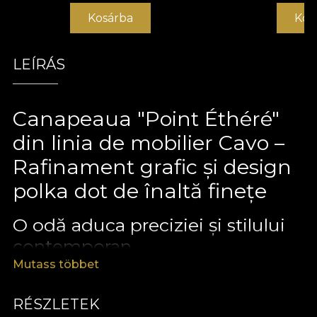
Kosárba
Kos
LEÍRÁS
Canapeaua "Point Éthéré"
din linia de mobilier Cavo –
Rafinament grafic și design
polka dot de înaltă finețe
O odă aduca preciziei și stilului
contemporan
Mutass többet
Canapeaua "Point Éthéré"
este definită prin
rigoarea detaliului și o estetică ludică, dar profund
RÉSZLETEK
sofisticată. Numele său evocă tehnica tradițională a