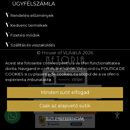
ÜGYFÉLSZÁMLA
Rendelési előzmények
Kedvenc termékek
Fizetési módok
Szállítás és visszaküldés
© House of VLAdiLA 2026
Acest site foloseste cookies pentru a va oferi functionalitatea
dorita. Navigand in continuare, sunteti de acord cu
POLITICA DE
COOKIES
si cu plasarea de cookies, cu scopul de a va oferi o
experienta imbunatatita.
Minden sütit elfogad
Csak az alapvető sütik
SÜTI PREFERENCIÁK