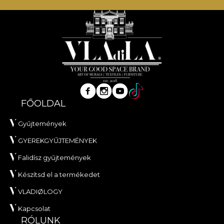
FŐOLDAL
Gyűjtemények
GYEREKGYŰJTEMÉNYEK
Falidísz gyűjtemények
Készítsd el a termékedet
VLADIØLOGY
Kapcsolat
RÓLUNK