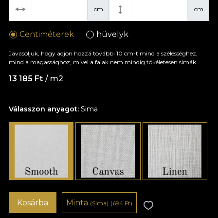
cm
cm
Centiméterek
hüvelyk
Javasoljuk, hogy adjon hozzá további 10 cm-t mind a szélességhez,
mind a magassághoz, mivel a falak nem mindig tökéletesen simák.
13 185 Ft
/ m2
Válasszon anyagot:
Sima
Kosárba
Minta
(Sima)
(694 Ft)