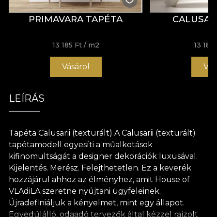
PRIMAVARA TAPÉTA
CALUSAR
13 185 Ft
/ m2
13 185 
Vásárol
Vás
LEÍRÁS
Tapéta Calusarii (texturált) A Calusarii (texturált)
tapétamodell egyesíti a műalkotások
kifinomultságát a designer dekorációk luxusával.
Kijelentés. Merész. Felejthetetlen. Ez a keverék
hozzájárul ahhoz az élményhez, amit House of
VLAdiLA szeretne nyújtani ügyfeleinek.
Újradefiniáljuk a kényelmet, mint egy állapot.
Egyedülálló, odaadó tervezők által kézzel rajzolt