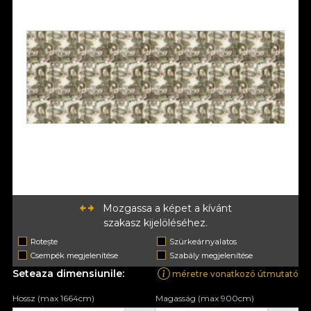
Mozgassa a képet a kívánt
szakasz kijelöléséhez.
Rotește
Szürkeárnyalatos
Csempék megjelenítése
Szabály megjelenítése
Seteaza dimensiunile:
méretre vonatkozó útmutató
Hossz (max 1664cm)
Magasság (max 900cm)