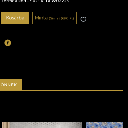
Termék kód - SKU
VLDLW0222S
Kosárba
Minta
(Sima)
(690 Ft)
 ÖNNEK