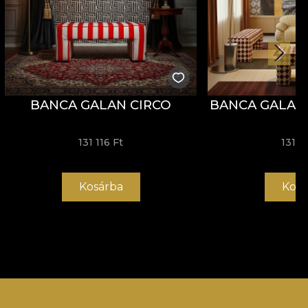
BANCA GALAN CIRCO
BANCA GALAN
131 116 Ft
131 1
Kosárba
Kosá