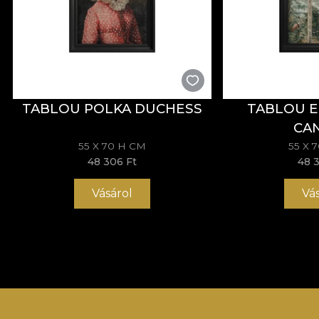
TABLOU POLKA DUCHESS
TABLOU 
CA
55 X 70 H CM
55 X 
48 306 Ft
48 
Vásárol
Vá