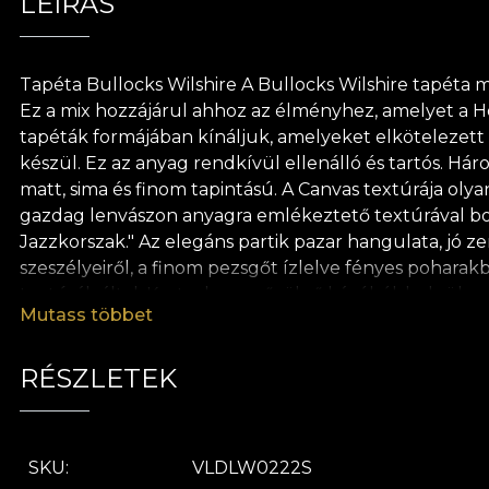
LEÍRÁS
Tapéta Bullocks Wilshire A Bullocks Wilshire tapéta m
Ez a mix hozzájárul ahhoz az élményhez, amelyet a Hou
tapéták formájában kínáljuk, amelyeket elkötelezett t
készül. Ez az anyag rendkívül ellenálló és tartós. H
matt, sima és finom tapintású. A Canvas textúrája oly
gazdag lenvászon anyagra emlékeztető textúrával borí
Jazzkorszak." Az elegáns partik pazar hangulata, jó z
szeszélyeiről, a finom pezsgőt ízlelve fényes poharak
textúrák által. Kortyol egy gőzölgő kávéból, beleül e
Mutass többet
új és modern világ előtt, amely nagy jelentőséget tul
meg tudják ragadni a lényeget, kortárs csavart adva en
által inspirált vagy stilizált virágos motívumokkal. A
RÉSZLETEK
hoznak létre, vagy kiemelik azokat a részleteket, am
természetes, ökológiai és biológiailag lebomló anyagok
gyors, biztonságos és hatékony újradekorálási folya
SKU
VLDLW0222S