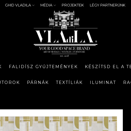
GHID VLADILA
MÉDIA
PROJEKTEK
LÉGY PARTNERÜNK
K
FALIDÍSZ GYŰJTEMÉNYEK
KÉSZÍTSD EL A 
ÚTOROK
PÁRNÁK
TEXTÍLIÁK
ILUMINAT
RA