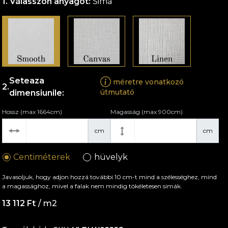
Válasszon anyagot:
Sima
Seteaza
méretre vonatkozó
útmutató
dimensiunile:
Hossz (max 1664cm)
Magasság (max 900cm)
cm
cm
Centiméterek
hüvelyk
Javasoljuk, hogy adjon hozzá további 10 cm-t mind a szélességhez, mind
a magassághoz, mivel a falak nem mindig tökéletesen simák.
13 112 Ft
/ m2