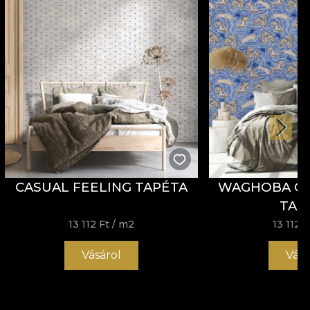
CASUAL FEELING TAPÉTA
WAGHOBA C
TAP
13 112 Ft
/ m2
13 112 F
Vásárol
Vásá