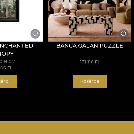
ENCHANTED
BANCA GALAN PUZZLE
NOPY
70 H CM
131 116 Ft
306 Ft
sárol
Kosárba