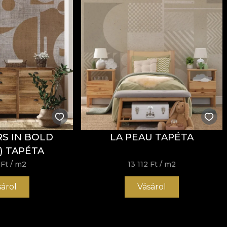
S IN BOLD
LA PEAU TAPÉTA
) TAPÉTA
 Ft
/ m2
13 112 Ft
/ m2
sárol
Vásárol