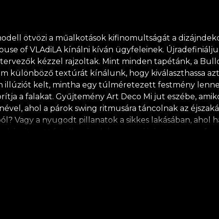
odell ötvözi a műalkotások kifinomultságát a dizájndekor
se of VLAdiLA kínálni kíván ügyfeleinek. Újradefiniálju
ervezők kézzel rajzoltak. Mint minden tapétánk, a Bullo
árom különböző textúrát kínálunk, hogy kiválaszthassa a
an illúziót kelt, mintha egy túlméretezett festmény lenne
tja a falakat. Gyűjtemény Art Deco Mi jut eszébe, amiko
enével, ahol a párok swing ritmusára táncolnak az éjsza
ból? Vagy a nyugodt pillanatok a sikkes lakásában, ahol
gy kárpitozott fotelbe, és elolvas egy újságot a gramofo
ajdonít a külső megjelenésnek. Egy világ, melyet az jell
nek a stílusnak az esztétikájához. Visszahozzák a lineár
 hangsúly a fémes árnyalatokon, fekete vagy zöld színeke
elyek egy élénk mintában tűnnek fel. *Szeretetből és tis
ból készül. **A House of VLAdiLA azt ajánlja, hogy saját 
matban lehet része, amely megfelel a legmagasabb minő