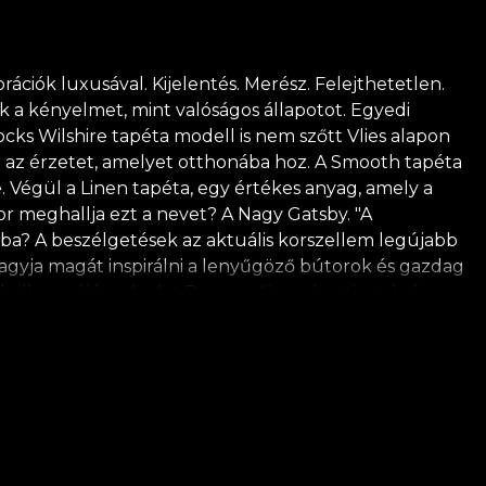
ációk luxusával. Kijelentés. Merész. Felejthetetlen.
k a kényelmet, mint valóságos állapotot. Egyedi
cks Wilshire tapéta modell is nem szőtt Vlies alapon
zt az érzetet, amelyet otthonába hoz. A Smooth tapéta
. Végül a Linen tapéta, egy értékes anyag, amely a
r meghallja ezt a nevet? A Nagy Gatsby. "A
kába? A beszélgetések az aktuális korszellem legújabb
 hagyja magát inspirálni a lenyűgöző bútorok és gazdag
n halk zenéjére. Az Art Deco gyűjtemény tisztelgés egy
emez, hogy a praktikus és a szép keveredik. Tervezőink
is, geometrikus, absztrakt díszítéseket, emberi alakok
n van. Ezek egyesítik a színeket és egységes hátteret
zteletből a természet iránt minden tapétánk
ragasztóját használja a tapéta felhelyezéséhez. Így
ségi követelményeknek.