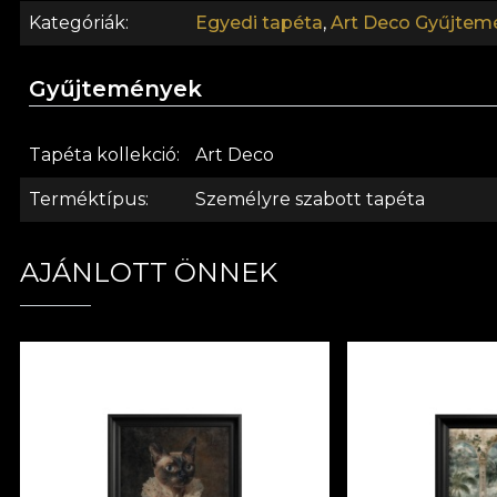
Kategóriák
Egyedi tapéta
,
Art Deco Gyűjtem
Gyűjtemények
Tapéta kollekció
Art Deco
Terméktípus
Személyre szabott tapéta
AJÁNLOTT ÖNNEK