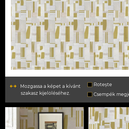
Rotește
Mozgassa a képet a kívánt
szakasz kijelöléséhez.
Csempék megje