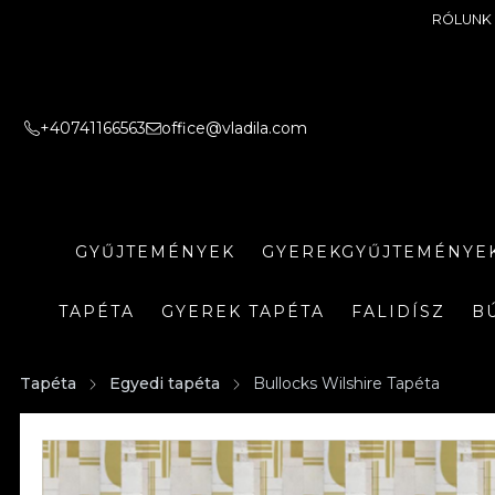
RÓLUNK
+40741166563
office@vladila.com
GYŰJTEMÉNYEK
GYEREKGYŰJTEMÉNYE
TAPÉTA
GYEREK TAPÉTA
FALIDÍSZ
B
Tapéta
Egyedi tapéta
Bullocks Wilshire Tapéta