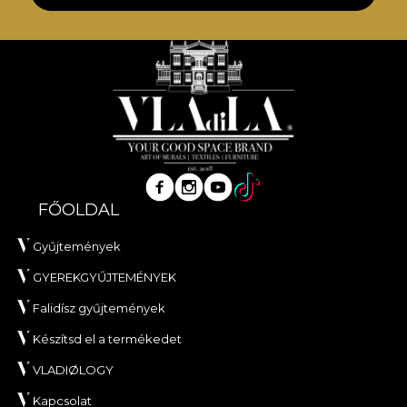
FŐOLDAL
Gyűjtemények
GYEREKGYŰJTEMÉNYEK
Falidísz gyűjtemények
Készítsd el a termékedet
VLADIØLOGY
Kapcsolat