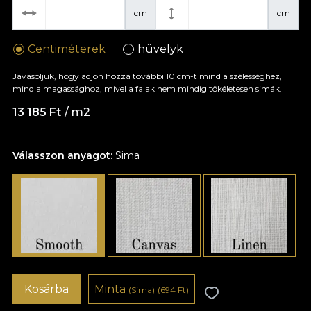
cm
cm
Centiméterek
hüvelyk
Javasoljuk, hogy adjon hozzá további 10 cm-t mind a szélességhez,
mind a magassághoz, mivel a falak nem mindig tökéletesen simák.
13 185 Ft
/ m2
Válasszon anyagot:
Sima
Kosárba
Minta
(Sima)
(694 Ft)