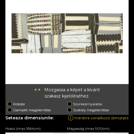
Mozgassa a képet a kívánt
szakasz kijelöléséhez.
Rotește
Szürkeárnyalatos
Csempék megjelenítése
Szabály megjelenítése
Seteaza dimensiunile:
méretre vonatkozó útmutató
Hossz (max 1664cm)
Magasság (max 900cm)