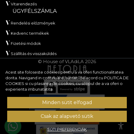
Vitarendezés
ÜGYFÉLSZÁMLA
Rendelési előzmények
Kedvenc termékek
Fizetési módok
Szállítás és visszaküldés
© House of VLAdiLA 2026
Acest site foloseste cookies pentru a va oferi functionalitatea
dorita. Navigand in continuare, sunteti de acord cu
POLITICA DE
COOKIES
si cu plasarea de cookies, cu scopul de a va oferi o
experienta imbunatatita.
Minden sütit elfogad
Csak az alapvető sütik
SÜTI PREFERENCIÁK