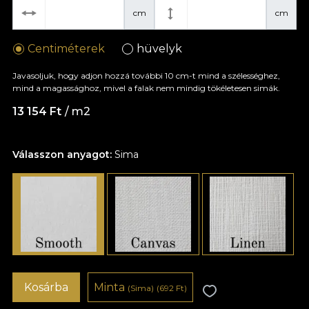
cm
cm
Centiméterek
hüvelyk
Javasoljuk, hogy adjon hozzá további 10 cm-t mind a szélességhez,
mind a magassághoz, mivel a falak nem mindig tökéletesen simák.
13 154 Ft
/ m2
Válasszon anyagot:
Sima
Kosárba
Minta
(Sima)
(692 Ft)