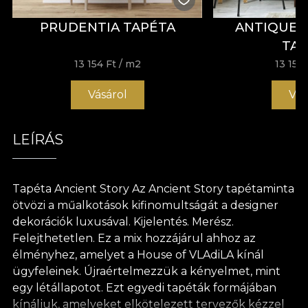
PRUDENTIA TAPÉTA
ANTIQUE 
TA
13 154 Ft
/ m2
13 154 
Vásárol
Vás
LEÍRÁS
Tapéta Ancient Story Az Ancient Story tapétaminta
ötvözi a műalkotások kifinomultságát a designer
dekorációk luxusával. Kijelentés. Merész.
Felejthetetlen. Ez a mix hozzájárul ahhoz az
élményhez, amelyet a House of VLAdiLA kínál
ügyfeleinek. Újraértelmezzük a kényelmet, mint
egy létállapotot. Ezt egyedi tapéták formájában
kínáljuk, amelyeket elkötelezett tervezők kézzel