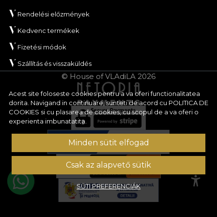
Rendelési előzmények
Kedvenc termékek
Fizetési módok
Szállítás és visszaküldés
© House of VLAdiLA 2026
Acest site foloseste cookies pentru a va oferi functionalitatea
dorita. Navigand in continuare, sunteti de acord cu
POLITICA DE
COOKIES
si cu plasarea de cookies, cu scopul de a va oferi o
experienta imbunatatita.
Minden sütit elfogad
Csak az alapvető sütik
SÜTI PREFERENCIÁK