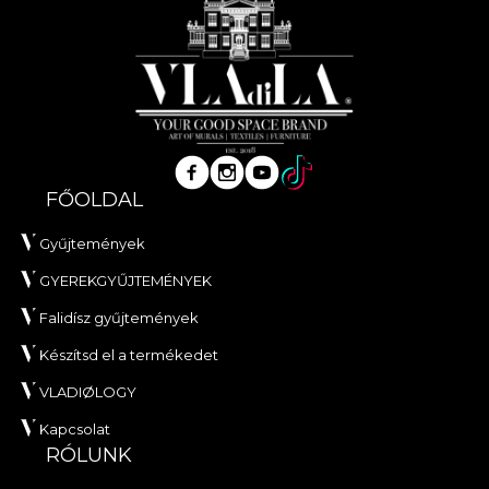
FŐOLDAL
Gyűjtemények
GYEREKGYŰJTEMÉNYEK
Falidísz gyűjtemények
Készítsd el a termékedet
VLADIØLOGY
Kapcsolat
RÓLUNK