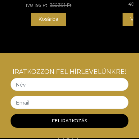
48 4
178 195 Ft
356 391 Ft
Kosárba
Vás
IRATKOZZON FEL HÍRLEVELÜNKRE!
Név
Email
FELIRATKOZÁS