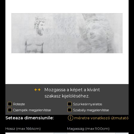
Mozgassa a képet a kívánt
szakasz kijelöléséhez.
Rotește
Szürkeárnyalatos
Csempék megjelenítése
Szabály megjelenítése
Seteaza dimensiunile:
méretre vonatkozó útmutató
Hossz (max 1664cm)
Magasság (max 900cm)