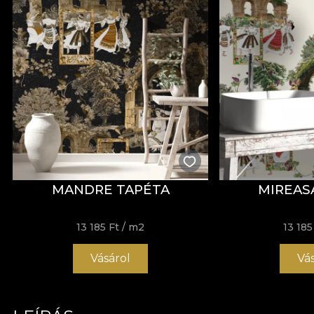
MANDRE TAPÉTA
MIREAS
13 185 Ft
/ m2
13 185
Vásárol
Vá