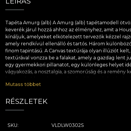
LEÍRÁS
Tapéta Amurg (alb) A Amurg (alb) tapétamodell ötvözi 
keverék járul hozzá ahhoz az élményhez, amit a House
kínáljuk, amelyeket elkötelezett tervezők kézzel rajz
amely rendkívül ellenálló és tartós. Három különböző 
finom tapintású. A Canvas textúrája olyan illúziót k
textúrával vonzza be a falakat, amely a gazdag lent jut
egy gyermekkori pillanatot, egy különleges helyet idé
vágyakozás, a nosztalgia, a szomorúság és a remény k
bennünk. A honvágy – azoknak, akiket más határok válas
Mutass többet
vissza akarnak térni gyökereikhez. A minden iránti vá
és jövő egy igazságát ragadja meg. Egy belső utazás,
büszke legínyek táncolnak büszke lányokkal? Milyen 
RÉSZLETEK
kályha előtt megbújva, háttérben a kántálókkal. Talán 
fonva orsóról és régi siratókat énekelve. Talán az aj
ott történik, ahol természet van, ahol játék és derű va
SKU
VLDLW0302S
lebomló anyagokból készül. **A House of VLAdiLA javas