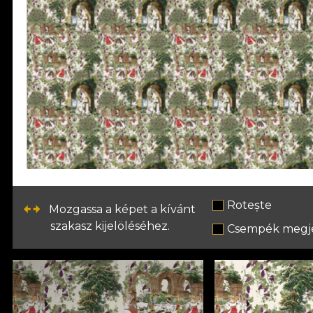
Rotește
Mozgassa a képet a kívánt
szakasz kijelöléséhez.
Csempék megje