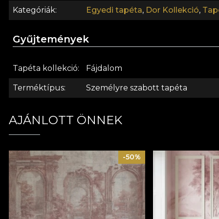
újradekorálási folyamatot, ami a legmagasabb minősé
Kategóriák
Egyedi tapéta
,
Dor Kollekció
,
Tap
Gyűjtemények
Tapéta kollekció
Fájdalom
Terméktípus
Személyre szabott tapéta
AJÁNLOTT ÖNNEK
-50%