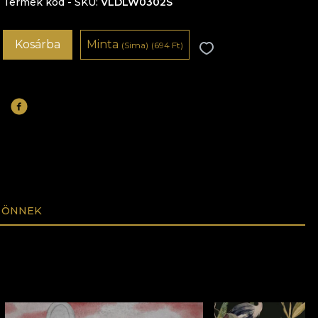
Termék kód - SKU
VLDLW0302S
Kosárba
Minta
(Sima)
(694 Ft)
 ÖNNEK