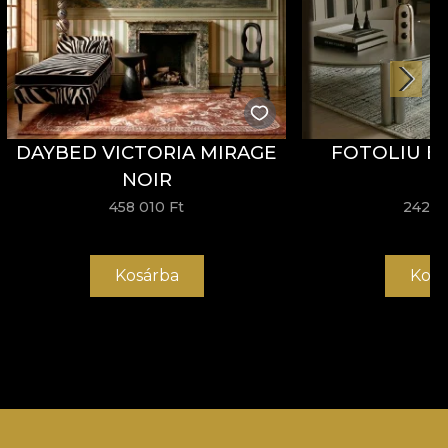
DAYBED VICTORIA MIRAGE
FOTOLIU B
NOIR
458 010 Ft
242 8
Kosárba
Kosá