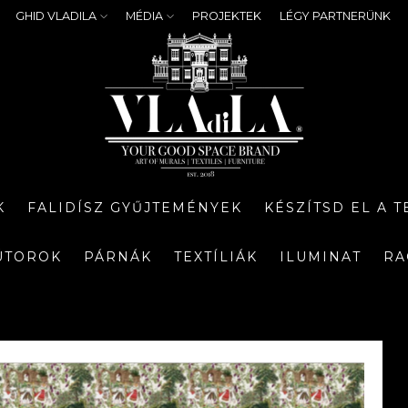
GHID VLADILA
MÉDIA
PROJEKTEK
LÉGY PARTNERÜNK
K
FALIDÍSZ GYŰJTEMÉNYEK
KÉSZÍTSD EL A 
ÚTOROK
PÁRNÁK
TEXTÍLIÁK
ILUMINAT
RA