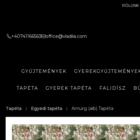
RÓLUNK
+40741166563
office@vladila.com
GYŰJTEMÉNYEK
GYEREKGYŰJTEMÉNYE
TAPÉTA
GYEREK TAPÉTA
FALIDÍSZ
B
Tapéta
Egyedi tapéta
Amurg (alb) Tapéta