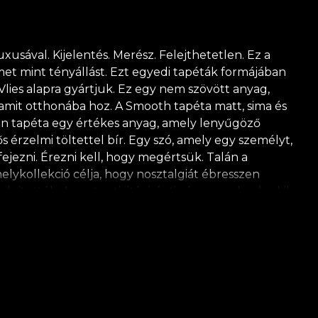
usával. Kijelentés. Merész. Felejthetetlen. Ez a
et mint tényállást. Ezt egyedi tapéták formájában
Vlies alapra gyártjuk. Ez egy nem szövött anyag,
, amit otthonába hoz. A Smooth tapéta matt, sima és
inen tapéta egy értékes anyag, amely lenyűgöző
ős érzelmi töltettel bír. Egy szó, amely egy személyt,
ejezni. Érezni kell, hogy megértsük. Talán a
lykollekció célja, hogy nosztalgiát ébresszen
ejtették. Az autenticitás iránti vágy – azoknak, akik
akarnak. Minden egyes tapéta tervezése a múlt, jelen
rá? Milyen történetek születnek a lelkedben, miként
ített történetekre nézel? Egy kemény tél illata, a
 a napfény simogat. Nyár, nagyi verandáján, gyapjút
mely csészékbe öntve bőséges lakománál. A magyarság
 tapétánk természetes, ökológiai és biológiailag
séhez. Így élvezheti a gyors, biztonságos és hatékony