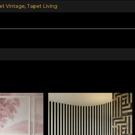
gi szabványoknak megfelel.
et Vintage
,
Tapet Living