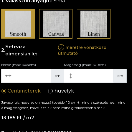
Válasszon anyagot:
Sima
Seteaza
méretre vonatkozó
útmutató
dimensiunile:
Hossz (max 1664cm)
Magasság (max 900cm)
cm
cm
Centiméterek
hüvelyk
Javasoljuk, hogy adjon hozzá további 10 cm-t mind a szélességhez, mind
a magassághoz, mivel a falak nem mindig tökéletesen simák.
13 185 Ft
/ m2