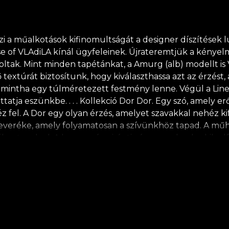
a műalkotások kifinomultságát a designer díszítések lux
 of VLAdiLA kínál ügyfeleinek. Újrateremtjük a kényelm
oltak. Mint minden tapétánkat, a Amurg (alb) modellt is 
textúrát biztosítunk, hogy kiválaszthassa azt az érzést
elt, mintha egy túlméretezett festmény lenne. Végül a L
tatja eszünkbe. . . . Kollekció Dor Dor. Egy szó, amely er
z fel. A Dor egy olyan érzés, amelyet szavakkal nehéz kif
everéke, amely folyamatosan a szívünkhöz tapad. A műhe
ztanak el. A hagyomány iránti vágy – azoknak, akik elfel
gyakozás, ami "otthon" jelent – azoknak, akik emlékezni 
 hogy reflektáljunk identitásunkra. Mi tesz téged magyar
emlékek kerülnek felszínre, amikor a képekben megörök
egy nap a mezőn, a friss fű érintése a talpad alatt, amit
kak közt robbanó szőlők érett íze. Vagy az őszi must, a
n. *A természet iránti szeretetből és tiszteletből minden
olja saját ragasztójának használatát a tapéta felhelyezé