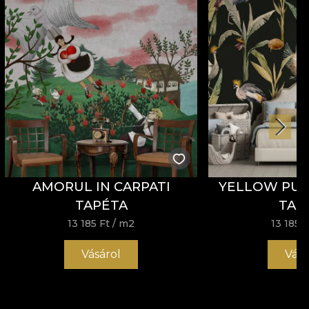
AMORUL IN CARPATI
YELLOW PUR
TAPÉTA
TAP
13 185 Ft
/ m2
13 185 F
Vásárol
Vásá