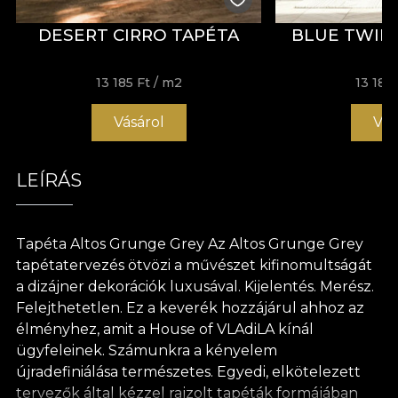
DESERT CIRRO TAPÉTA
BLUE TWIL
13 185 Ft
/ m2
13 185 
Vásárol
Vás
LEÍRÁS
Tapéta Altos Grunge Grey Az Altos Grunge Grey
tapétatervezés ötvözi a művészet kifinomultságát
a dizájner dekorációk luxusával. Kijelentés. Merész.
Felejthetetlen. Ez a keverék hozzájárul ahhoz az
élményhez, amit a House of VLAdiLA kínál
ügyfeleinek. Számunkra a kényelem
újradefiniálása természetes. Egyedi, elkötelezett
tervezők által kézzel rajzolt tapéták formájában