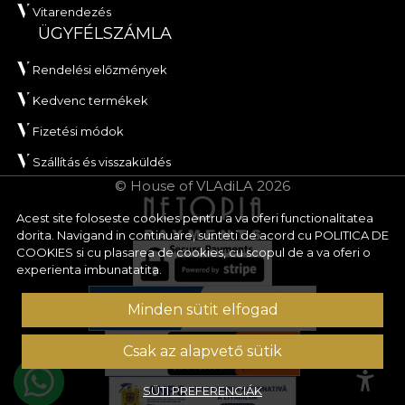
Vitarendezés
ÜGYFÉLSZÁMLA
Rendelési előzmények
Kedvenc termékek
Fizetési módok
Szállítás és visszaküldés
© House of VLAdiLA 2026
Acest site foloseste cookies pentru a va oferi functionalitatea
dorita. Navigand in continuare, sunteti de acord cu
POLITICA DE
COOKIES
si cu plasarea de cookies, cu scopul de a va oferi o
experienta imbunatatita.
Minden sütit elfogad
Csak az alapvető sütik
SÜTI PREFERENCIÁK