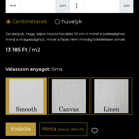
cm
cm
Centiméterek
hüvelyk
Javasoljuk, hogy adjon hozzá további 10 cm-t mind a szélességhez,
mind a magassághoz, mivel a falak nem mindig tökéletesen simák.
13 185 Ft
/ m2
Válasszon anyagot:
Sima
Kosárba
Minta
(Sima)
(694 Ft)