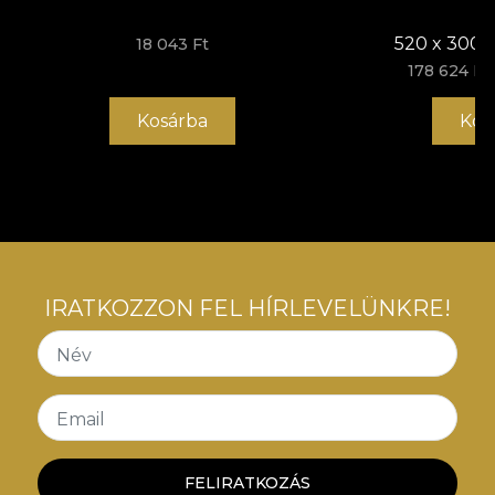
újradekorációs folyamatot élvezhetsz, amely
megfelel a legmagasabb minőségi szabványoknak.
520 x 300 
18 043 Ft
178 624 Ft
Kosárba
Kos
IRATKOZZON FEL HÍRLEVELÜNKRE!
Név
Email
FELIRATKOZÁS