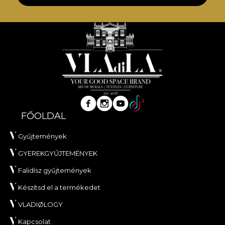
FŐOLDAL
Gyűjtemények
GYEREKGYŰJTEMÉNYEK
Falidísz gyűjtemények
Készítsd el a termékedet
VLADIØLOGY
Kapcsolat